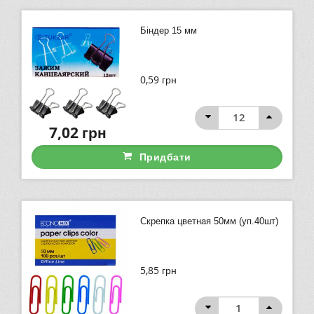
Біндер 15 мм
0,59
грн
7,02
грн
Придбати
Скрепка цветная 50мм (уп.40шт)
5,85
грн