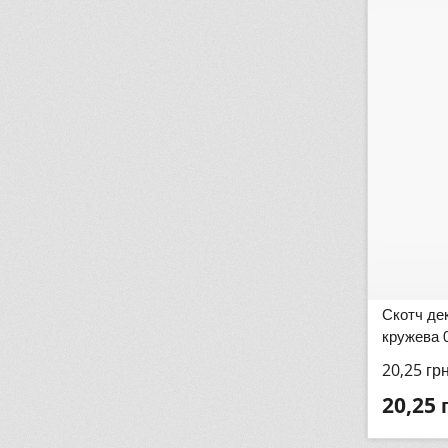
Скотч де
кружева 
20,25
гр
20,25