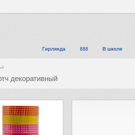
Гирлянда
888
В школе
ый
отч декоративный