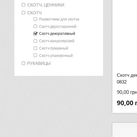
СКОТЧ, ЦЕННИКИ
СКОТЧ
Размотчики для скотча
Скотч двухсторонний
Скотч декоративный
Скотч канцелярский
Скотч бумажный
Скотч упаковочный
РУКАВИЦЫ
Скотч де
0832
90,00
гр
90,00