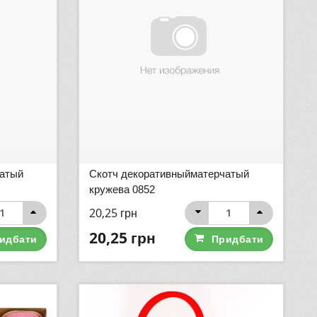
чатый
Скотч декоративныйматерчатый
кружева 0852
20,25
грн
20,25
грн
идбати
Придбати