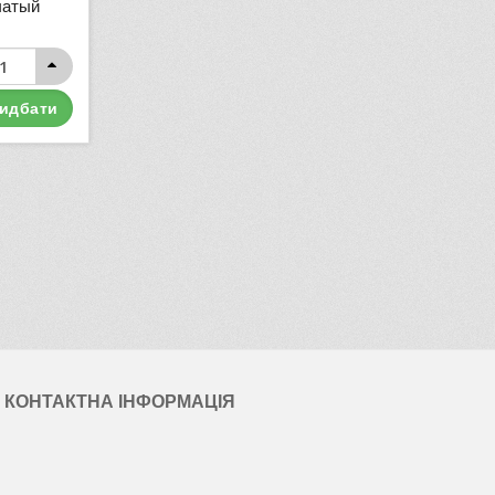
чатый
идбати
КОНТАКТНА ІНФОРМАЦІЯ