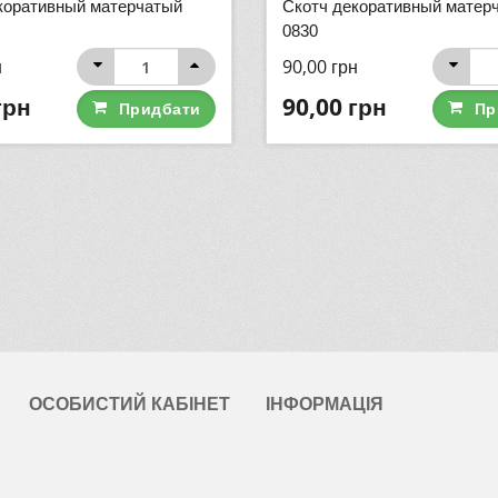
коративный матерчатый
Скотч декоративный матер
0830
н
90,00
грн
грн
90,00
грн
Придбати
Пр
ОСОБИСТИЙ КАБІНЕТ
ІНФОРМАЦІЯ