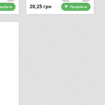
20,25
грн
идбати
Придбати