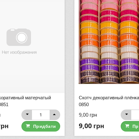
коративный матерчатый
Скотч декоративный плёнка
0851
0850
н
9,00
грн
грн
9,00
грн
Придбати
Пр