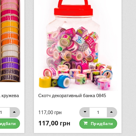
 кружева
Скотч декоративный банка 0845
117,00
грн
117,00
грн
идбати
Придбати