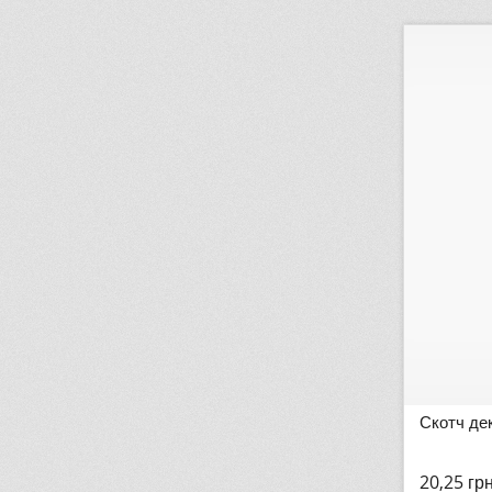
Скотч де
20,25
гр