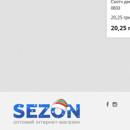
Скотч де
0833
20,25
гр
20,25