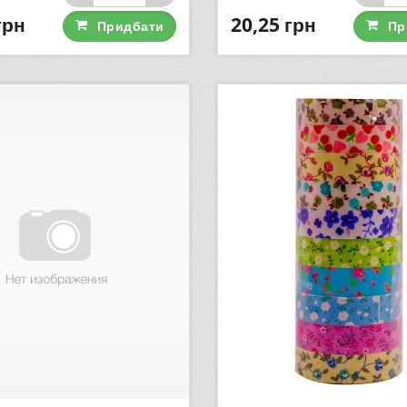
грн
20,25
грн
Придбати
Пр