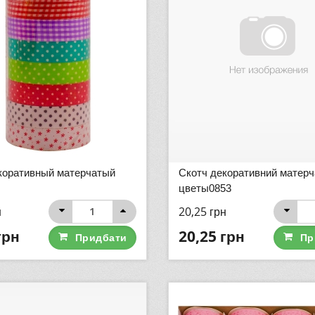
коративный матерчатый
Скотч декоративний матер
цветы0853
н
20,25
грн
грн
20,25
грн
Придбати
Пр