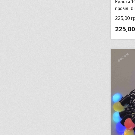
Кульки 1
провід, б
225,00
г
225,00