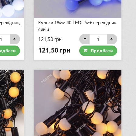
рехідник,
Кульки 18мм 40 LED, 7м+ перехідник
синій
121,50
грн
121,50
грн
идбати
Придбати