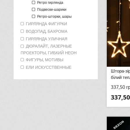
Ретро гирлянда
Подвески-шарики
Ретро-шторки, шары
ГИРЛЯНДА ФИГУРКИ
ВОДОПАД, БАХРОМА
ГИРЛЯНДА УЛИЧНАЯ
ДЮРАЛАЙТ, ЛАЗЕРНЫЕ
ПРОЕКТОРЫ, ГИБКИЙ НЕОН
ФИГУРЫ, МОТИВЫ
ЕЛИ ИСКУССТВЕННЫЕ
Штора-зі
білий теп
337,50
г
337,50