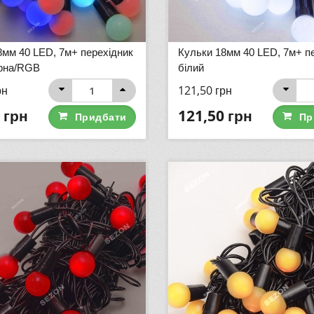
8мм 40 LED, 7м+ перехідник
Кульки 18мм 40 LED, 7м+ пе
ірна/RGB
білий
рн
121,50
грн
грн
121,50
грн
Придбати
Пр