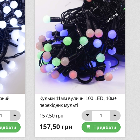
рний
Кульки 11мм вуличні 100 LED, 10м+
перехідник мульті
157,50
грн
157,50
грн
идбати
Придбати