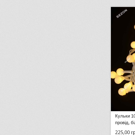
Кульки 1
провід, б
225,00
г