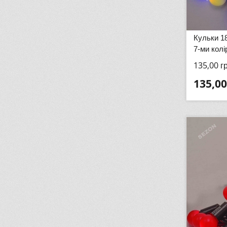
Кульки 1
7-ми кол
135,00
г
135,00