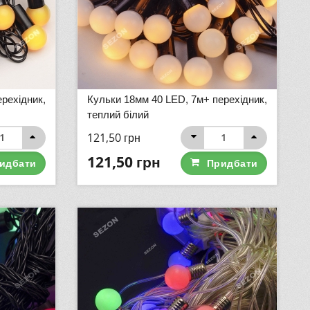
рехідник,
Кульки 18мм 40 LED, 7м+ перехідник,
теплий білий
121,50
грн
121,50
грн
идбати
Придбати