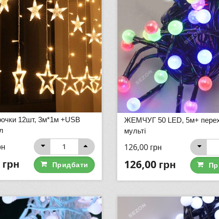
рочки 12шт, 3м*1м +USB
ЖЕМЧУГ 50 LED, 5м+ перех
л
мульті
рн
126,00
грн
грн
126,00
грн
Придбати
Пр