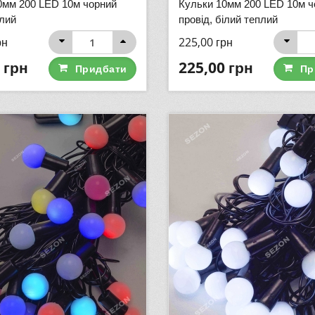
0мм 200 LED 10м чорний
Кульки 10мм 200 LED 10м ч
ілий
провід, білий теплий
рн
225,00
грн
грн
225,00
грн
Придбати
Пр