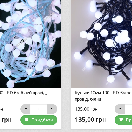
0 LED 6м білий провід,
Кульки 10мм 100 LED 6м чо
провід, білий
рн
135,00
грн
грн
135,00
грн
Придбати
Пр