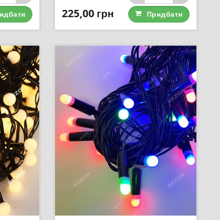
225,00
грн
идбати
Придбати