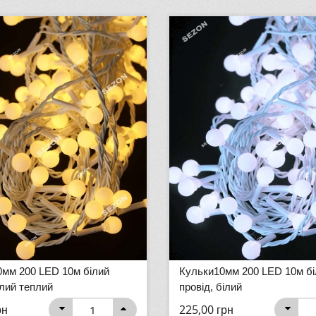
0мм 200 LED 10м білий
Кульки10мм 200 LED 10м бі
ілий теплий
провід, білий
рн
225,00
грн