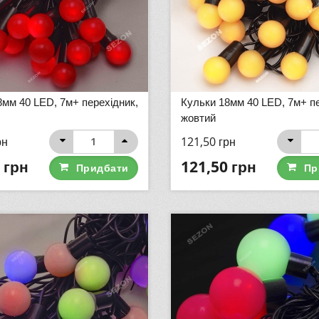
8мм 40 LED, 7м+ перехідник,
Кульки 18мм 40 LED, 7м+ пе
жовтий
рн
121,50
грн
грн
121,50
грн
Придбати
Пр