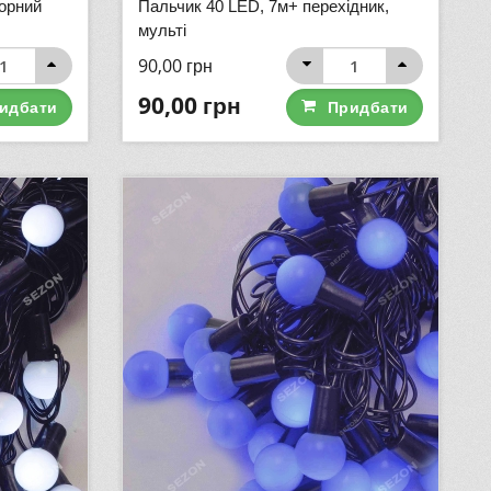
орний
Пальчик 40 LED, 7м+ перехідник,
мульті
90,00
грн
90,00
грн
идбати
Придбати