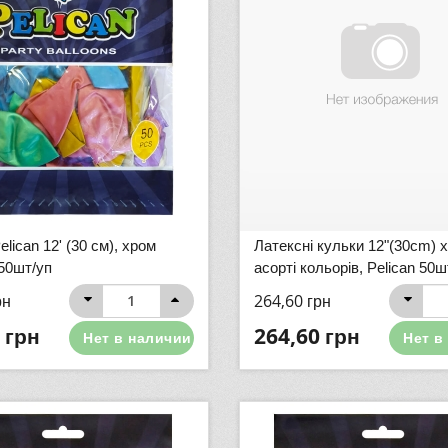
lican 12' (30 см), хром
Латексні кульки 12"(30cm) 
 50шт/уп
асорті кольорів, Pelican 50ш
рн
264,60
грн
грн
264,60
грн
Нет в наличии
Нет в