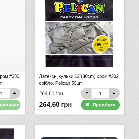
хром #399
Латексні кульки 12"(30cm) хром #302
т
срібло, Pelican 50шт
264,60
грн
264,60
грн
 наличии
Придбати