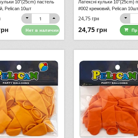
кульки 10"(25cm) пастель
Латексні кульки 10"(25cm) 
й, Pelican 10шт
#002 кремовий, Pelican 10ш
н
24,75
грн
грн
24,75
грн
Нет в наличии
Пр