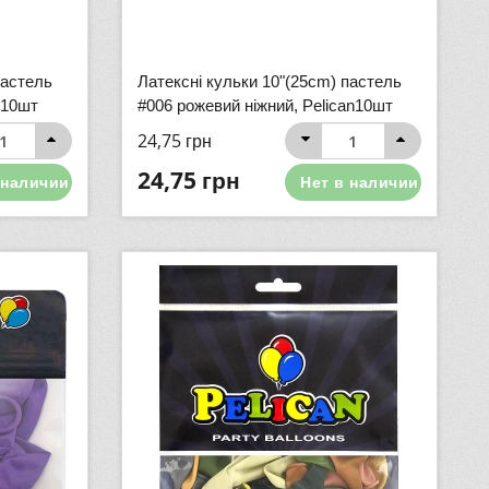
пастель
Латексні кульки 10"(25cm) пастель
 10шт
#006 рожевий ніжний, Pelican10шт
24,75
грн
24,75
грн
 наличии
Нет в наличии