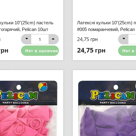
кульки 10"(25cm) пастель
Латексні кульки 10"(25cm) 
огарячий, Pelican 10шт
#005 помаранчевий, Pelican
н
24,75
грн
грн
24,75
грн
Нет в наличии
Нет в