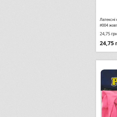
Латексні 
#004 жовт
24,75
гр
24,75