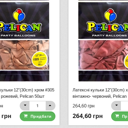
кульки 12"(30cm) хром #305
Латексні кульки 12"(30cm) 
 рожевий, Pelican 50шт
вінтажно- червоний, Pelican
рн
264,60
грн
грн
264,60
грн
Придбати
Пр