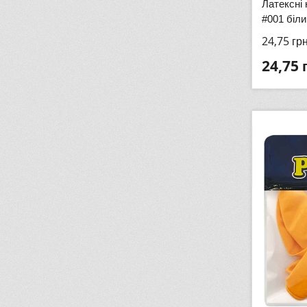
Латексні 
#001 біли
24,75
гр
24,75