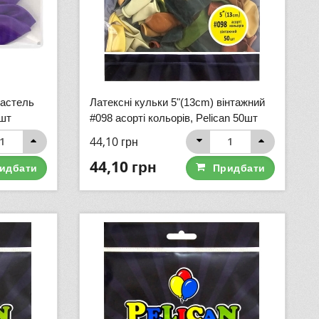
пастель
Латексні кульки 5"(13cm) вінтажний
0шт
#098 асорті кольорів, Pelican 50шт
44,10
грн
44,10
грн
идбати
Придбати