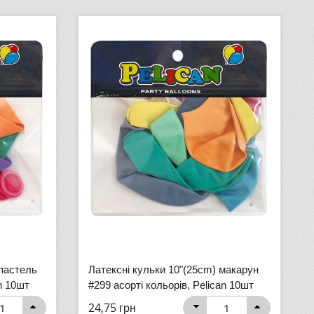
 пастель
Латексні кульки 10"(25cm) макарун
an 10шт
#299 асорті кольорів, Pelican 10шт
24,75
грн