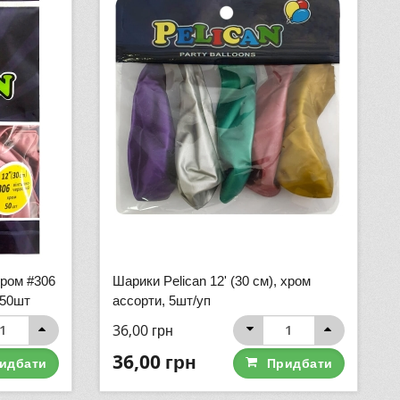
хром #306
Шарики Pelican 12' (30 см), хром
 50шт
ассорти, 5шт/уп
36,00
грн
36,00
грн
идбати
Придбати