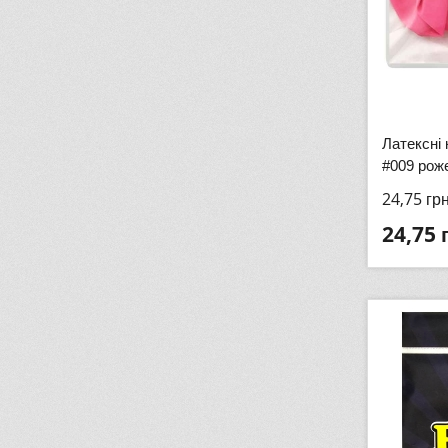
Латексні 
#009 роже
24,75
гр
24,75