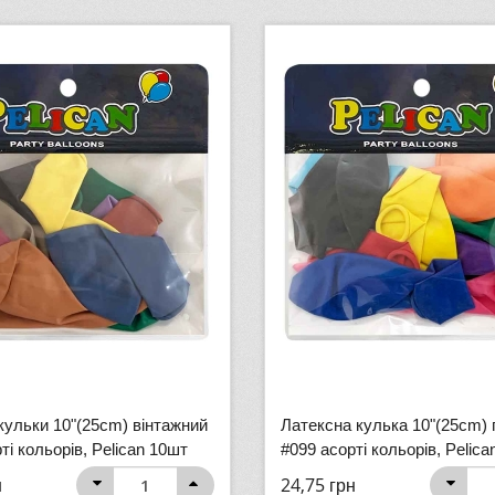
кульки 10"(25cm) вінтажний
Латексна кулька 10"(25cm)
ті кольорів, Pelican 10шт
#099 асорті кольорів, Pelic
н
24,75
грн