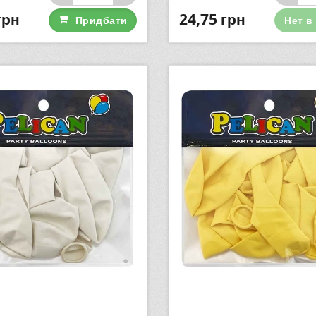
грн
24,75
грн
Придбати
Нет в