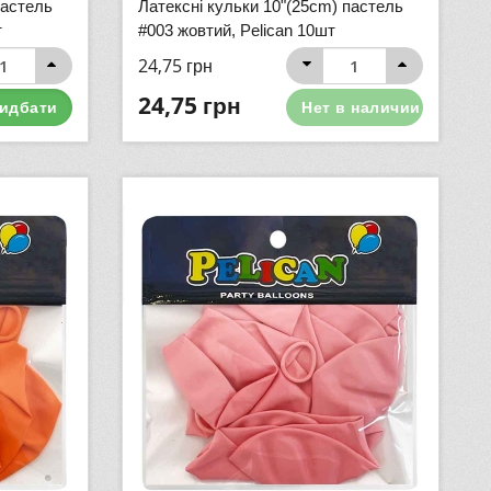
пастель
Латексні кульки 10"(25cm) пастель
т
#003 жовтий, Pelican 10шт
24,75
грн
24,75
грн
идбати
Нет в наличии