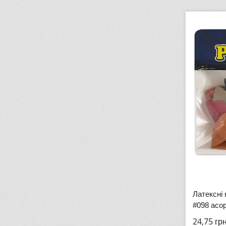
Латексні 
#098 асор
24,75
гр