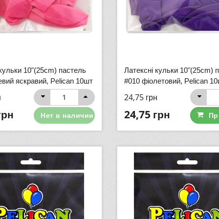
кульки 10"(25cm) пастель
Латексні кульки 10"(25cm) 
вий яскравий, Pelican 10шт
#010 фіолетовий, Pelican 1
н
24,75
грн
грн
24,75
грн
Нет в наличии
Пр