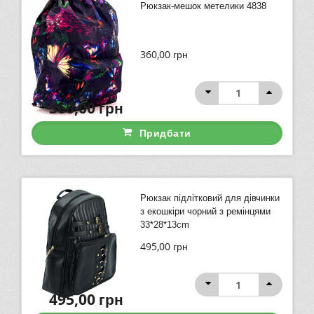
Рюкзак-мешок метелики 4838
360,00
грн
360,00
грн
Придбати
Рюкзак підлітковий для дівчинки
з екошкіри чорний з ремінцями
33*28*13cm
495,00
грн
495,00
грн