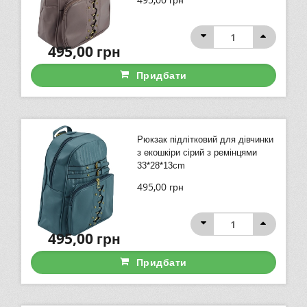
495,00
грн
Придбати
Рюкзак підлітковий для дівчинки
з екошкіри сірий з ремінцями
33*28*13cm
495,00
грн
495,00
грн
Придбати