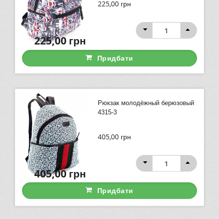
225,00
грн
225,00
грн
Придбати
Рюкзак молодёжный берюзовый
4315-3
405,00
грн
405,00
грн
Придбати