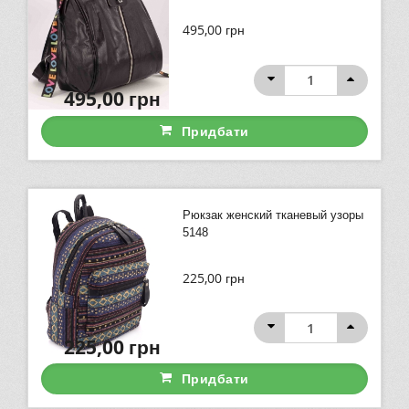
495,00
грн
495,00
грн
Придбати
Рюкзак женский тканевый узоры
5148
225,00
грн
225,00
грн
Придбати