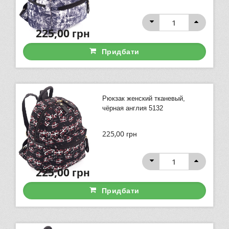
225,00
грн
Придбати
Рюкзак женский тканевый,
чёрная англия 5132
225,00
грн
225,00
грн
Придбати