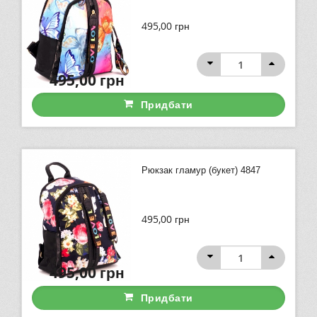
495,00
грн
495,00
грн
Придбати
Рюкзак гламур (букет) 4847
495,00
грн
495,00
грн
Придбати