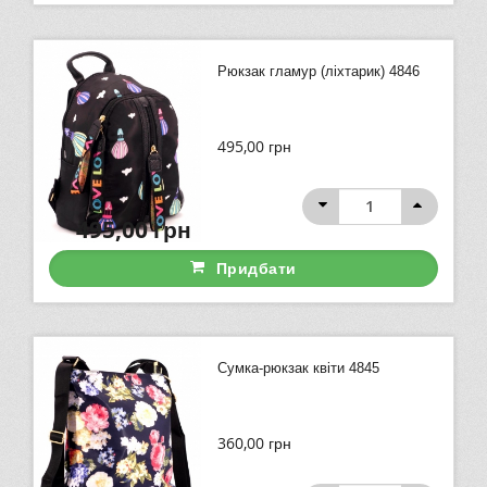
Рюкзак гламур (ліхтарик) 4846
495,00
грн
495,00
грн
Придбати
Сумка-рюкзак квіти 4845
360,00
грн