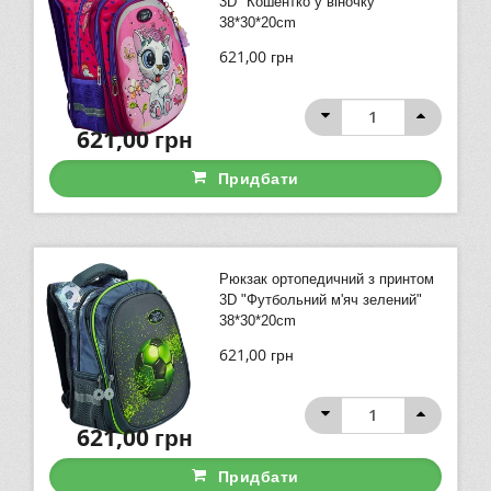
3D "Кошентко у віночку"
38*30*20cm
621,00
грн
621,00
грн
Придбати
Рюкзак ортопедичний з принтом
3D "Футбольний м'яч зелений"
38*30*20cm
621,00
грн
621,00
грн
Придбати