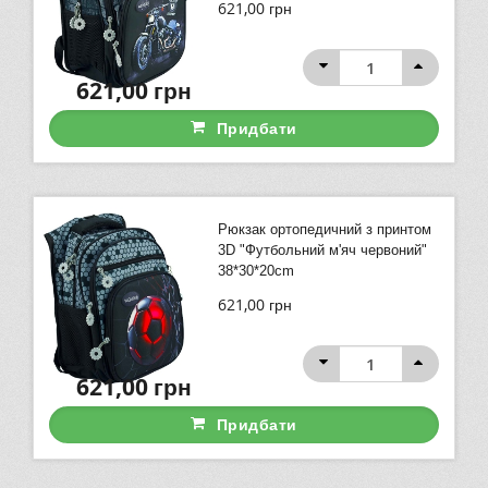
621,00
грн
621,00
грн
Придбати
Рюкзак ортопедичний з принтом
3D "Футбольний м'яч червоний"
38*30*20cm
621,00
грн
621,00
грн
Придбати