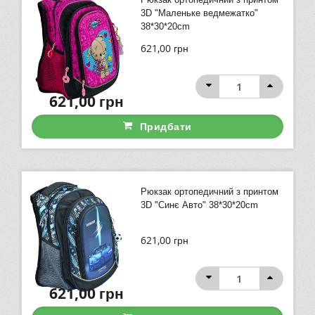
3D "Маленьке ведмежатко"
38*30*20cm
621,00
грн
621,00
грн
Придбати
Рюкзак ортопедичний з принтом
3D "Синє Авто" 38*30*20cm
621,00
грн
621,00
грн