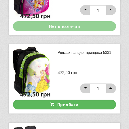
472,50
грн
Нет в наличии
Рюкзак панцир, принцеса 5331
472,50
грн
472,50
грн
Придбати