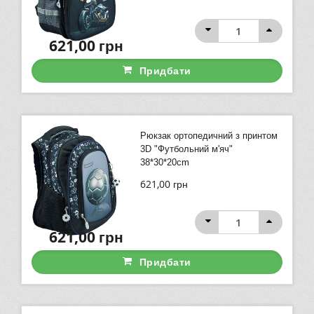
621,00
грн
Придбати
Рюкзак ортопедичний з принтом
3D "Футбольний м'яч"
38*30*20cm
621,00
грн
621,00
грн
Придбати