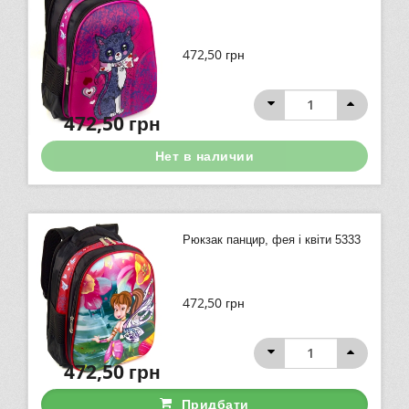
472,50
грн
472,50
грн
Нет в наличии
Рюкзак панцир, фея і квіти 5333
472,50
грн
472,50
грн
Придбати