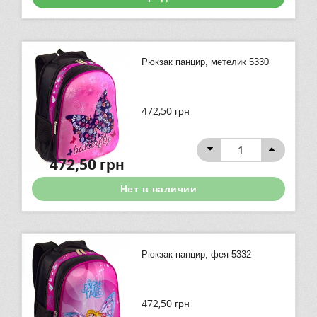
Рюкзак панцир, метелик 5330
472,50
грн
472,50
грн
Нет в наличии
Рюкзак панцир, фея 5332
472,50
грн