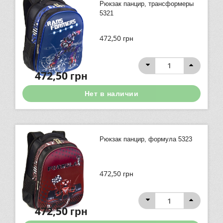
Рюкзак панцир, трансформеры
5321
472,50
грн
472,50
грн
Нет в наличии
Рюкзак панцир, формула 5323
472,50
грн
472,50
грн