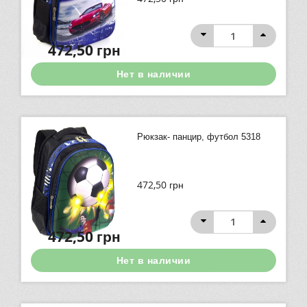
472,50
грн
Нет в наличии
Рюкзак- панцир, футбол 5318
472,50
грн
472,50
грн
Нет в наличии