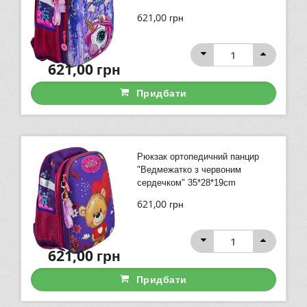
621,00
грн
621,00
грн
Придбати
Рюкзак ортопедичний панцир
"Ведмежатко з червоним
сердечком" 35*28*19cm
621,00
грн
621,00
грн
Придбати