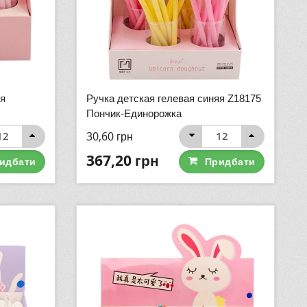
яя
Ручка детская гелевая синяя Z18175
Пончик-Единорожка
30,60
грн
367,20
грн
идбати
Придбати