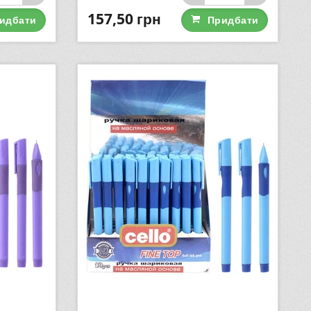
157,50
грн
идбати
Придбати