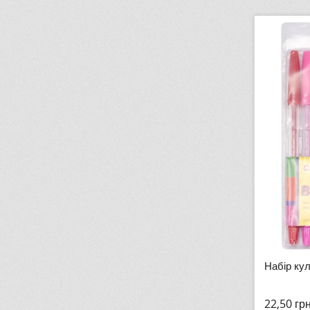
Набір ку
22,50
гр