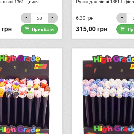
 лівші 1361-L,синя
Ручка для лівші 1361-L фіо
6,30
грн
грн
315,00
грн
Придбати
Пр