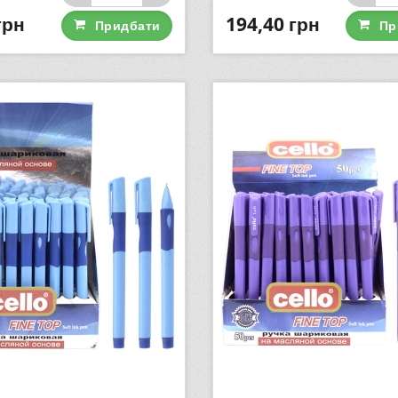
грн
194,40
грн
Придбати
Пр