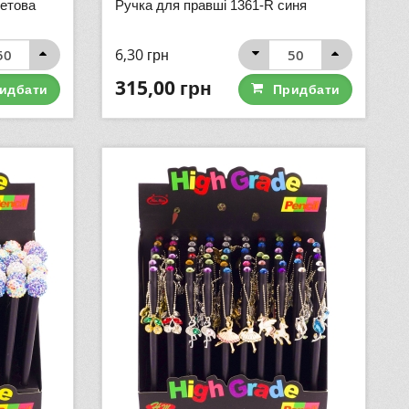
летова
Ручка для правші 1361-R синя
6,30
грн
315,00
грн
идбати
Придбати