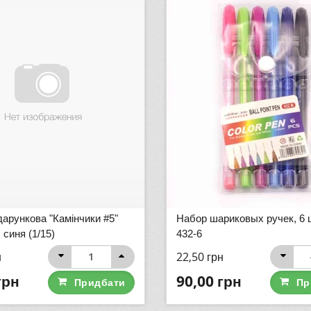
дарункова "Камінчики #5"
Набор шариковых ручек, 6 
 синя (1/15)
432-6
н
22,50
грн
грн
90,00
грн
Придбати
Пр