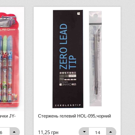
ачки JY-
Стержень гелевий HOL-095,чорний
11,25
грн