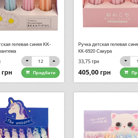
тская гелевая синяя KK-
Ручка детская гелевая син
зантема
КК-6920 Сакура
н
33,75
грн
грн
405,00
грн
Придбати
Пр