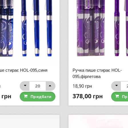
ше стирає HOL-095,синя
Ручка пише стирає HOL-
095,фірлетова
н
18,90
грн
грн
378,00
грн
Придбати
Пр