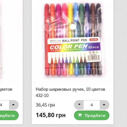
цветов
Набор шариковых ручек, 10 цветов
432-10
36,45
грн
145,80
грн
идбати
Придбати