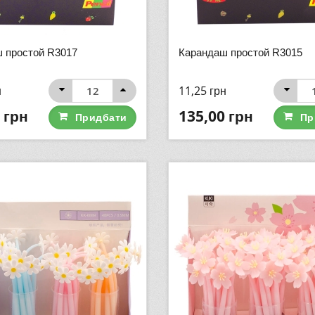
 простой R3017
Карандаш простой R3015
н
11,25
грн
грн
135,00
грн
Придбати
Пр