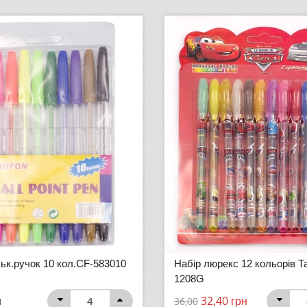
льк.ручок 10 кол.CF-583010
Набір люрекс 12 кольорів Т
1208G
н
32,40
грн
36,00