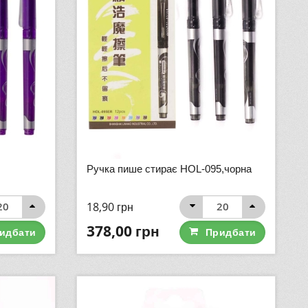
Ручка пише стирає HOL-095,чорна
18,90
грн
378,00
грн
идбати
Придбати