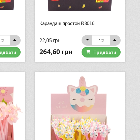
Карандаш простой R3016
22,05
грн
264,60
грн
идбати
Придбати