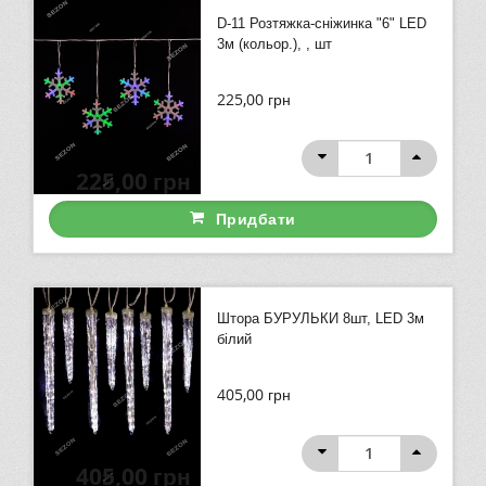
D-11 Розтяжка-сніжинка "6" LED
3м (кольор.), , шт
225,00
грн
225,00
грн
Придбати
Штора БУРУЛЬКИ 8шт, LED 3м
білий
405,00
грн
405,00
грн