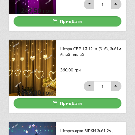
247,50
грн
Придбати
Штора СЕРЦЯ 12шт (6+6), 3м*1м
білий теплий
360,00
грн
360,00
грн
Придбати
Шторка-арка ЗІРКИ 3м*1,2м,