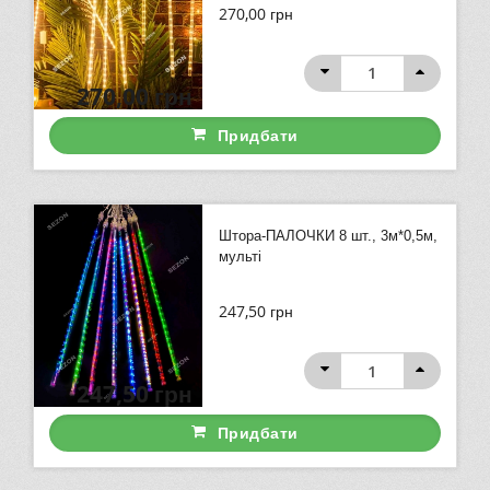
270,00
грн
270,00
грн
Придбати
Штора-ПАЛОЧКИ 8 шт., 3м*0,5м,
мульті
247,50
грн
247,50
грн
Придбати