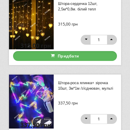
Штора-сердечка 12шт,
2,5м*0,8м. білий тепл
315,00
грн
315,00
грн
Придбати
Штора-роса ялинка+ зірочка
10шт, 3м*1м /з'єднювач, мульті
337,50
грн
337,50
грн