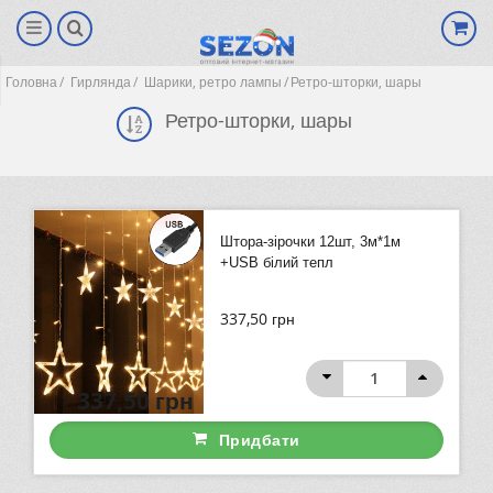
Головна
Гирлянда
Шарики, ретро лампы
Ретро-шторки, шары
Ретро-шторки, шары
Штора-зірочки 12шт, 3м*1м
+USB білий тепл
337,50
грн
(0)
337,50
грн
Придбати