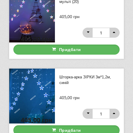
мульті (20)
405,00
грн
405,00
грн
Придбати
Шторка-арка ЗІРКИ 3м*1,2м,
синій
405,00
грн
405,00
грн
Придбати