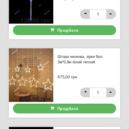
135,00
грн
Придбати
Штора неонова, зірки 9шт,
3м*0,8м білий теплий
675,00
грн
675,00
грн
Придбати