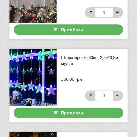
315,00
грн
Придбати
Штора-зірочки 40шт, 2,5м*0,8м.
мульті
360,00
грн
360,00
грн
Придбати