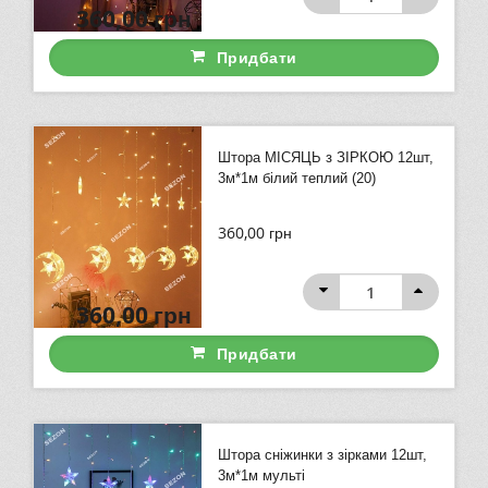
360,00
грн
Придбати
Штора МІСЯЦЬ з ЗІРКОЮ 12шт,
3м*1м білий теплий (20)
360,00
грн
360,00
грн
Придбати
Штора сніжинки з зірками 12шт,
3м*1м мульті