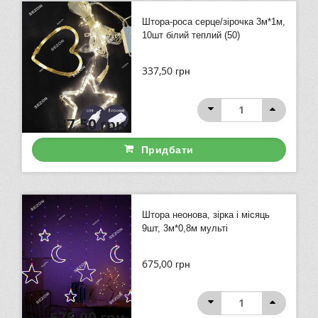
Штора-роса серце/зірочка 3м*1м,
10шт білий теплий (50)
337,50
грн
337,50
грн
Придбати
Штора неонова, зірка і місяць
9шт, 3м*0,8м мульті
675,00
грн
675,00
грн