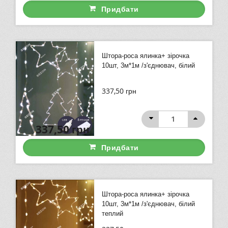
Придбати
Штора-роса ялинка+ зірочка
10шт, 3м*1м /з'єднювач, білий
337,50
грн
337,50
грн
Придбати
Штора-роса ялинка+ зірочка
10шт, 3м*1м /з'єднювач, білий
теплий