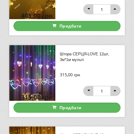
405,00
грн
Придбати
Штора СЕРЦЯ-LOVE 12шт,
3м*1м мульті
315,00
грн
315,00
грн
Придбати