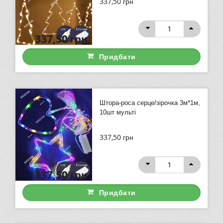
337,50
грн
337,50
грн
Придбати
Штора-роса серце/зірочка 3м*1м,
10шт мульті
337,50
грн
337,50
грн
Придбати