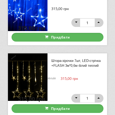
315,00
грн
315,00
грн
Придбати
Штора-зірочки 7шт, LED-стрічка
+FLASH 3м*0,6м білий теплий
315,00
грн
351,00
315,00
грн
Придбати