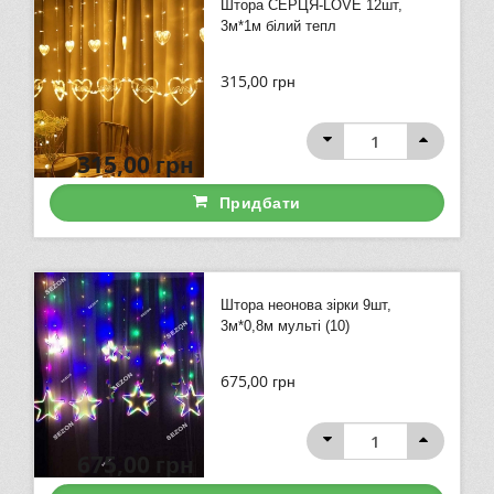
Штора СЕРЦЯ-LOVE 12шт,
3м*1м білий тепл
315,00
грн
315,00
грн
Придбати
Штора неонова зірки 9шт,
3м*0,8м мульті (10)
675,00
грн
675,00
грн