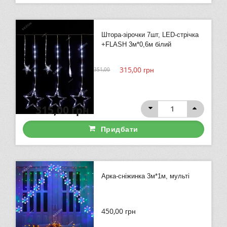
Штора-зірочки 7шт, LED-стрічка
+FLASH 3м*0,6м білий
315,00
грн
351,00
315,00
грн
Придбати
Арка-сніжинка 3м*1м, мульті
450,00
грн