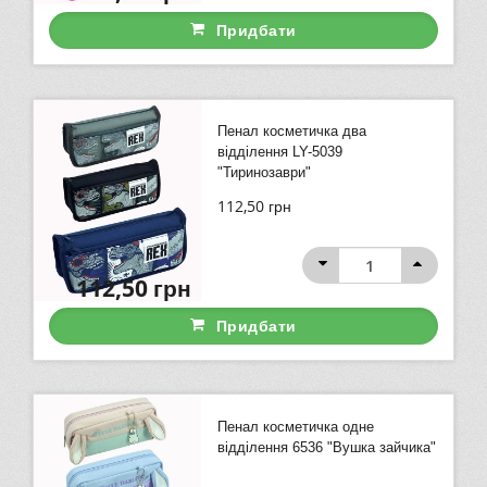
Придбати
Пенал косметичка два
відділення LY-5039
"Тиринозаври"
112,50
грн
112,50
грн
Придбати
Пенал косметичка одне
відділення 6536 "Вушка зайчика"