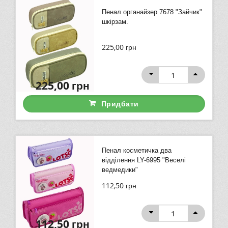
Пенал органайзер 7678 "Зайчик"
шкірзам.
225,00
грн
225,00
грн
Придбати
Пенал косметичка два
відділення LY-6995 "Веселі
ведмедики"
112,50
грн
112,50
грн