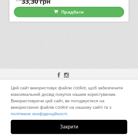
33,30
грн
Придбати
Цей сайт використовує файли cookie, щоб забезпечити
м. Чернівці, вул. Калинівська, 13-Б
максимальний досвід покупок нашим користувачам.
Використовуючи цей сайт, ви погоджуєтеся на
+38 (098) 925-52-59 Viber
використання файлів cookie на нашому сайті та з
політикою конфіденційності.
led.ua@i.ua
Закрити