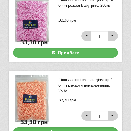
6mm рожеві Baby pink, 250мл
33,30
грн
33,30
грн
Придбати
Пінопластові кульки діаметр 4-
6mm макарун помаранчевий,
250мл
33,30
грн
33,30
грн