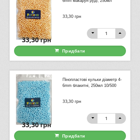
6mm макарун руді, 250мл
33,30
грн
33,30
грн
Придбати
Пінопластові кульки діаметр 4-
6mm блакитні, 250мл 10/500
33,30
грн
33,30
грн
Придбати