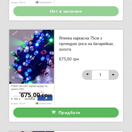
Нет в наличии
Ялинка каркасна 75см з
гірляндою роса на батарейках,
золота
675,00
грн
675,00
грн
Придбати