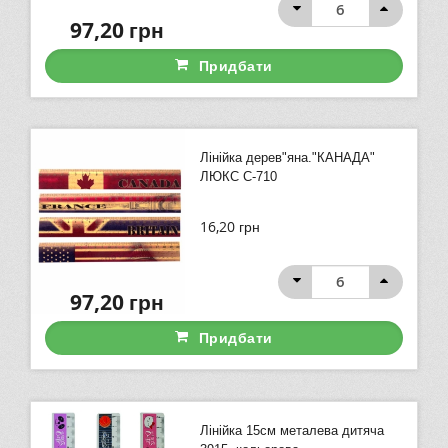
97,20
грн
Придбати
Лінійка дерев"яна."КАНАДА"
ЛЮКС С-710
16,20
грн
97,20
грн
Придбати
Лінійка 15см металева дитяча