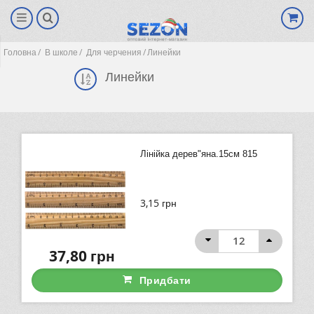
Головна
В школе
Для черчения
Линейки
Линейки
Лінійка дерев"яна.15см 815
3,15
грн
(0)
37,80
грн
Придбати