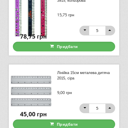
3915, кольорова
15,75
грн
78,75
грн
Придбати
Лінійка 15см металева дитяча
2015, сіра
9,00
грн
45,00
грн
Придбати