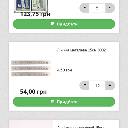
123,75
грн
Придбати
Лінійка металева 15см 8002
4,50
грн
54,00
грн
Придбати
Лінійка пластик,барбі 15см