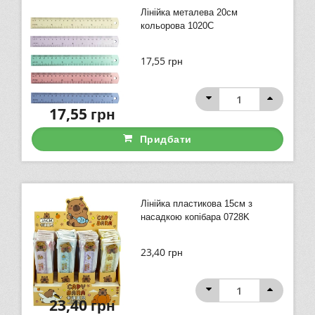
Лінійка металева 20см
кольорова 1020C
17,55
грн
17,55
грн
Придбати
Лінійка пластикова 15см з
насадкою копібара 0728K
23,40
грн
23,40
грн