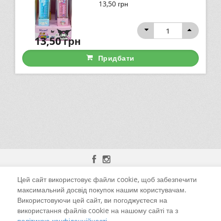
13,50
грн
13,50
грн
Придбати
Цей сайт використовує файли cookie, щоб забезпечити
м. Чернівці, вул. Калинівська, 13-Б
максимальний досвід покупок нашим користувачам.
Використовуючи цей сайт, ви погоджуєтеся на
+38 (098) 925-52-59 Viber
використання файлів cookie на нашому сайті та з
політикою конфіденційності.