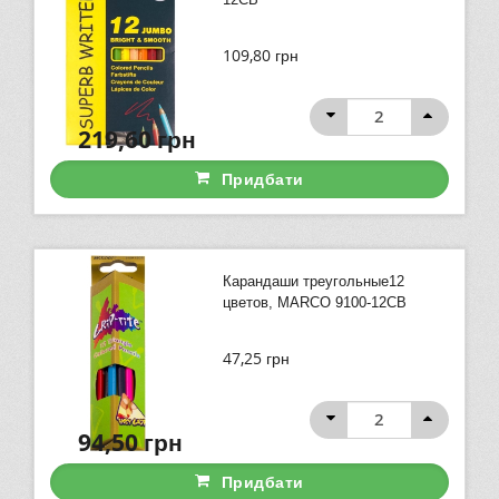
109,80
грн
219,60
грн
Придбати
Карандаши треугольные12
цветов, MARCO 9100-12СВ
47,25
грн
94,50
грн
Придбати