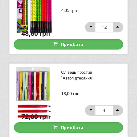
4,05
грн
48,60
грн
Придбати
Олівець простий
"Автопідтесання"
18,00
грн
72,00
грн
Придбати