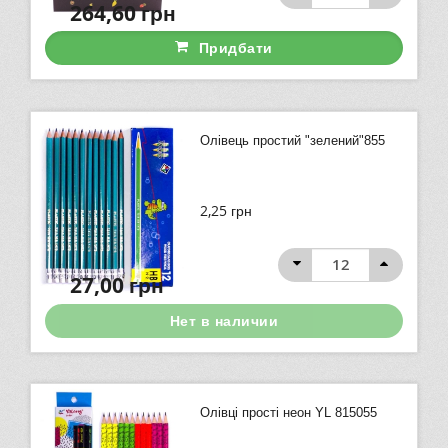
264,60
грн
Придбати
Олівець простий "зелений"855
2,25
грн
27,00
грн
Нет в наличии
Олівці прості неон YL 815055