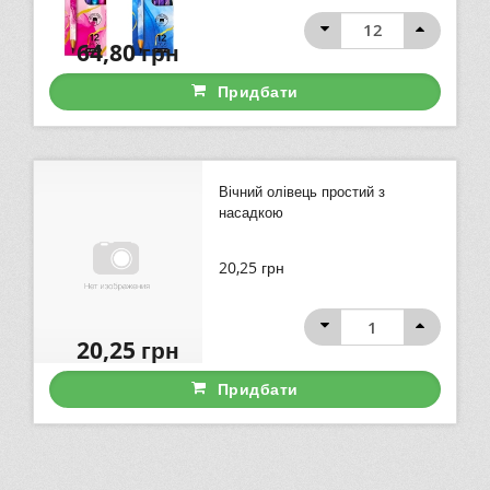
64,80
грн
Придбати
Вічний олівець простий з
насадкою
20,25
грн
20,25
грн
Придбати