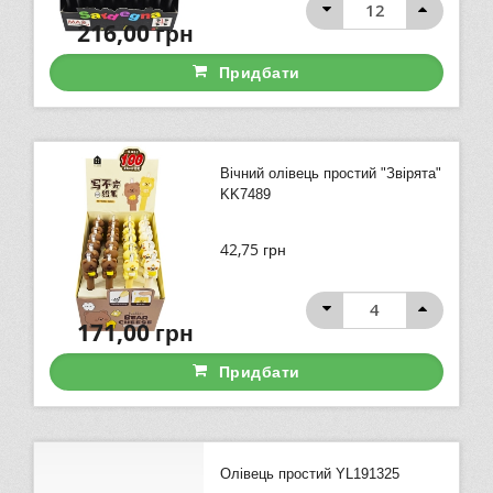
216,00
грн
Придбати
Вічний олівець простий "Звірята"
KK7489
42,75
грн
171,00
грн
Придбати
Олівець простий YL191325