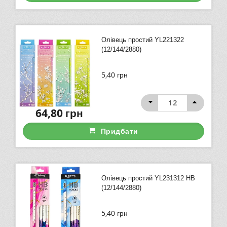
Олівець простий YL221322
(12/144/2880)
5,40
грн
64,80
грн
Придбати
Олівець простий YL231312 HB
(12/144/2880)
5,40
грн