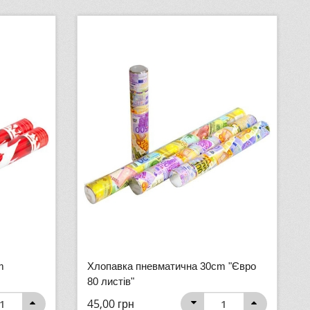
m
Хлопавка пневматична 30cm "Євро
80 листів"
45,00
грн