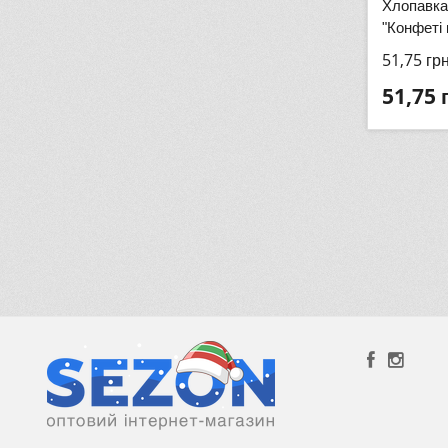
Хлопавка
"Конфеті 
51,75
гр
51,75