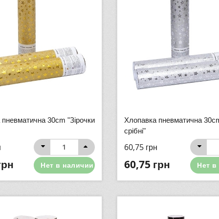
 пневматична 30cm "Зірочки
Хлопавка пневматична 30cm
срібні"
н
60,75
грн
грн
60,75
грн
Нет в наличии
Нет в