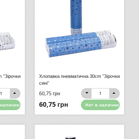
 "Зірочки
Хлопавка пневматична 30cm "Зірочки
сині"
60,75
грн
60,75
грн
 наличии
Нет в наличии