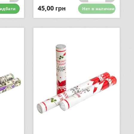
45,00
грн
идбати
Нет в наличии