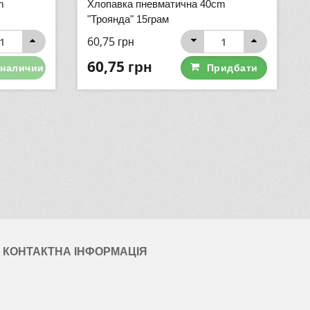
m
Хлопавка пневматична 40cm
"Троянда" 15грам
60,75
грн
60,75
грн
 наличии
Придбати
КОНТАКТНА ІНФОРМАЦІЯ