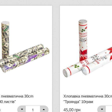
 пневматична 30cm
Хлопавка пневматична 30c
0 листів"
"Троянда" 10грам
н
45,00
грн