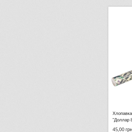
Хлопавка
"Доллар 8
45,00
гр