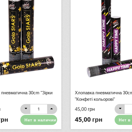
 пневматична 30cm "Зірки
Хлопавка пневматична 30c
"Конфеті кольорові"
н
45,00
грн
грн
45,00
грн
Нет в наличии
Нет в