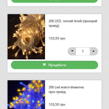
200 LED, теплий білий (прозорий
провід)
103,50
грн
103,50
грн
Придбати
200 Led жовто-блакитна
проз.провід
103,50
грн