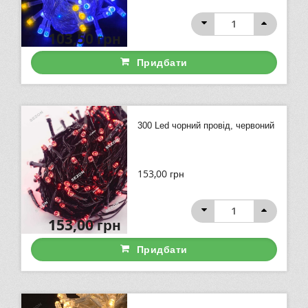
103,50
грн
Придбати
300 Led чорний провід, червоний
153,00
грн
153,00
грн
Придбати