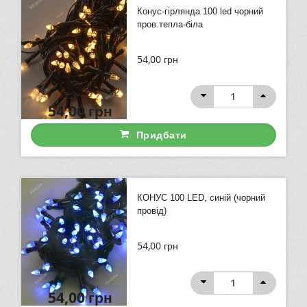
Конус-гірлянда 100 led чорний
пров.тепла-біла
54,00
грн
54,00
грн
Придбати
КОНУС 100 LED, синій (чорний
провід)
54,00
грн
54,00
грн