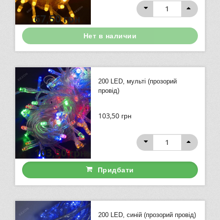
67,50
грн
Нет в наличии
200 LED, мульті (прозорий
провід)
103,50
грн
103,50
грн
Придбати
200 LED, синій (прозорий провід)