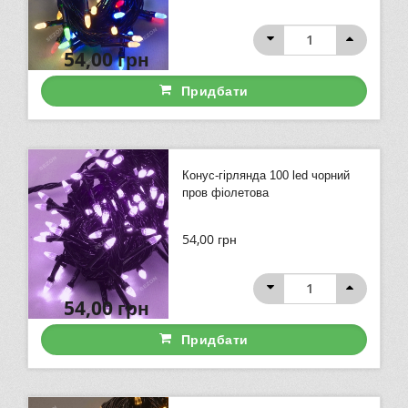
54,00
грн
Придбати
Конус-гірлянда 100 led чорний
пров фіолетова
54,00
грн
54,00
грн
Придбати