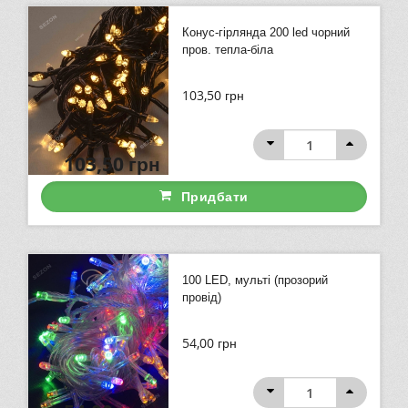
Конус-гірлянда 200 led чорний
пров. тепла-біла
103,50
грн
103,50
грн
Придбати
100 LED, мульті (прозорий
провід)
54,00
грн