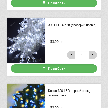
Придбати
300 LED, білий (прозорий провід)
153,00
грн
153,00
грн
Придбати
Конус 300 LED чорний провід,
жовто- синій
153,00
грн