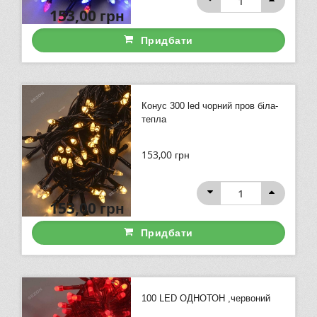
153,00
грн
Придбати
Конус 300 led чорний пров біла-
тепла
153,00
грн
153,00
грн
Придбати
100 LED ОДНОТОН ,червоний