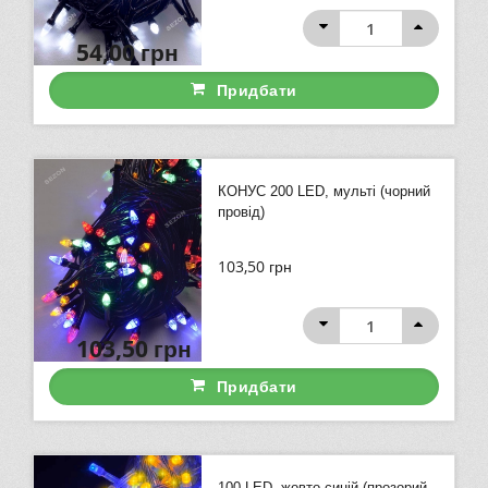
54,00
грн
Придбати
КОНУС 200 LED, мульті (чорний
провід)
103,50
грн
103,50
грн
Придбати
100 LED, жовто-синій (прозорий