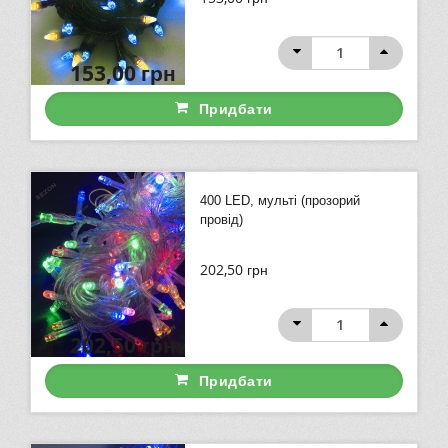
153,00
грн
Придбати
400 LED, мульті (прозорий
провід)
202,50
грн
202,50
грн
Придбати