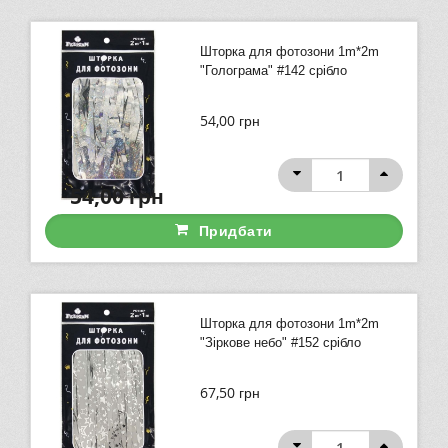
Шторка для фотозони 1m*2m
"Голограма" #142 срібло
54,00
грн
54,00
грн
Придбати
Шторка для фотозони 1m*2m
"Зіркове небо" #152 срібло
67,50
грн