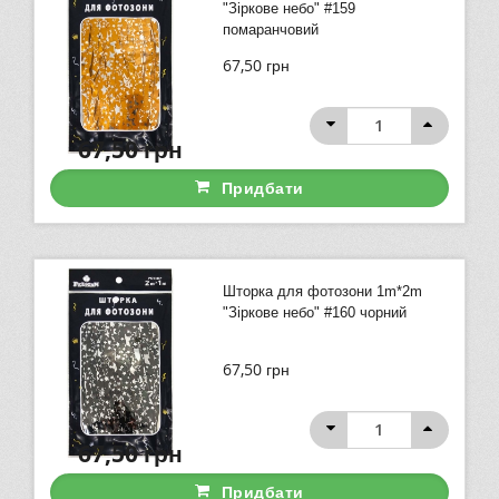
"Зіркове небо" #159
помаранчовий
67,50
грн
67,50
грн
Придбати
Шторка для фотозони 1m*2m
"Зіркове небо" #160 чорний
67,50
грн
67,50
грн
Придбати