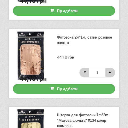
44,10
грн
Придбати
Фотозона 2м*1м, сатин розовое
золото
44,10
грн
44,10
грн
Придбати
Шторка для фотозони 1m*2m
"Матова фольга" #134 колір
шампань