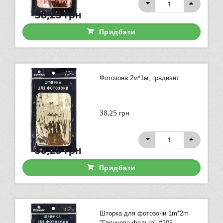
38,25
грн
Придбати
Фотозона 2м*1м, градиэнт
38,25
грн
38,25
грн
Придбати
Шторка для фотозони 1m*2m
"Глянцева фольга" #105