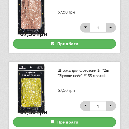
67,50
грн
67,50
грн
Придбати
Шторка для фотозони 1m*2m
"Зіркове небо" #155 жовтий
67,50
грн
67,50
грн
Придбати