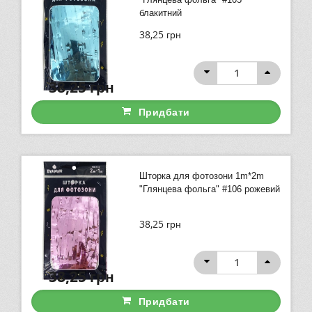
блакитний
38,25
грн
38,25
грн
Придбати
Шторка для фотозони 1m*2m
"Глянцева фольга" #106 рожевий
38,25
грн
38,25
грн
Придбати