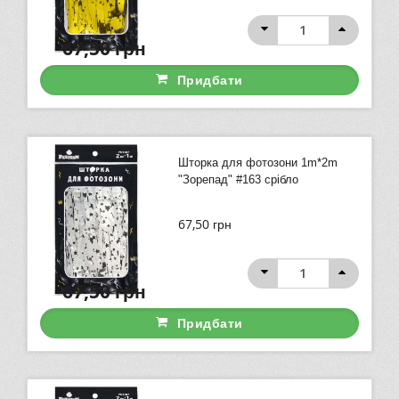
67,50
грн
Придбати
Шторка для фотозони 1m*2m
"Зорепад" #163 срібло
67,50
грн
67,50
грн
Придбати