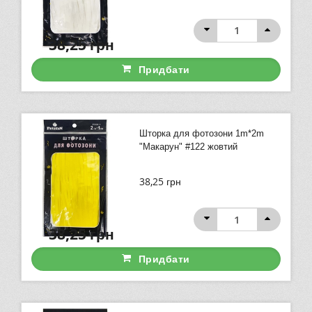
38,25
грн
Придбати
Шторка для фотозони 1m*2m
"Макарун" #122 жовтий
38,25
грн
38,25
грн
Придбати