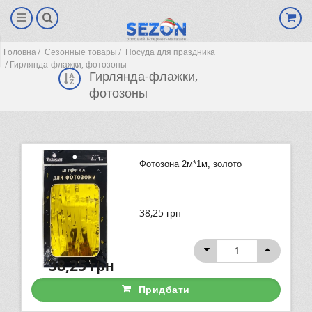
Головна
Сезонные товары
Посуда для праздника
Гирлянда-флажки, фотозоны
Гирлянда-флажки,
фотозоны
Фотозона 2м*1м, золото
38,25
грн
(0)
38,25
грн
Придбати