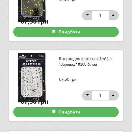
67,50
грн
Придбати
Шторка для фотозони 1m*2m
"Зорепад" #168 білий
67,50
грн
67,50
грн
Придбати