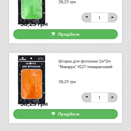
38,25
грн
38,25
грн
Придбати
Шторка для фотозони 1m*2m
"Макарун" #127 помаранчовий
38,25
грн
38,25
грн
Придбати