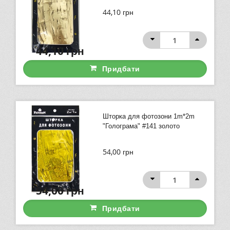
44,10
грн
44,10
грн
Придбати
Шторка для фотозони 1m*2m
"Голограма" #141 золото
54,00
грн
54,00
грн
Придбати