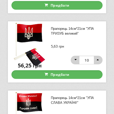
Придбати
Прапорець 14см*21см "УПА
ТРИЗУБ великий"
5,63
грн
56,25
грн
Придбати
Прапорець 14см*21см "УПА
СЛАВА УКРАЇНІ!"