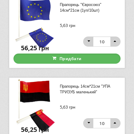
Прапорець "Євросоюз"
14см*21см (1уп/10шт)
5,63
грн
56,25
грн
Придбати
Прапорець 14см*21см "УПА
ТРИЗУБ маленький"
5,63
грн
56,25
грн