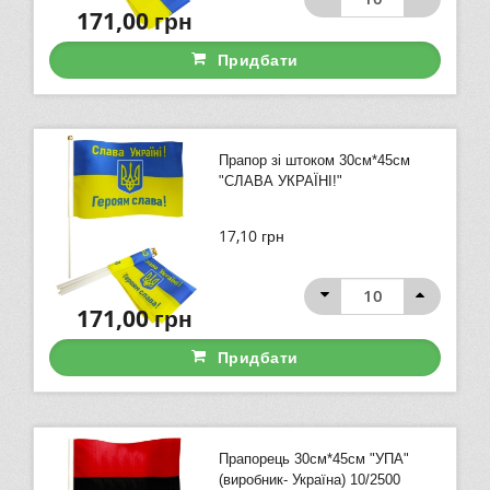
171,00
грн
Придбати
Прапор зі штоком 30см*45см
"СЛАВА УКРАЇНІ!"
17,10
грн
171,00
грн
Придбати
Прапорець 30см*45см "УПА"
(виробник- Україна) 10/2500