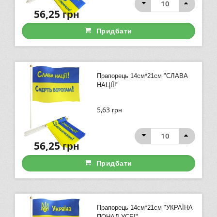
56,25
грн
Придбати
Прапорець 14см*21см "СЛАВА
НАЦІЇ!"
5,63
грн
56,25
грн
Придбати
Прапорець 14см*21см "УКРАЇНА
ПОНАД УСЕ!"