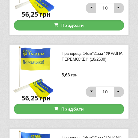
56,25
грн
Придбати
Прапорець 14см*21см "УКРАЇНА
ПЕРЕМОЖЕ!" (10/2500)
5,63
грн
56,25
грн
Придбати
Прапорець 14см*21см "I STAND