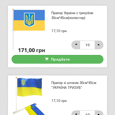
Прапор України з тризубом
30см*45см(поліестер)
17,10
грн
171,00
грн
Придбати
Прапор зі штоком 30см*45см
"УКРАЇНА ТРИЗУБ"
17,10
грн