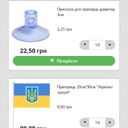
Присоска для прапорця діаметер
3см
2,25
грн
22,50
грн
Придбати
Прапорець 20см*30см "Україна+
тризуб"
9,90
грн