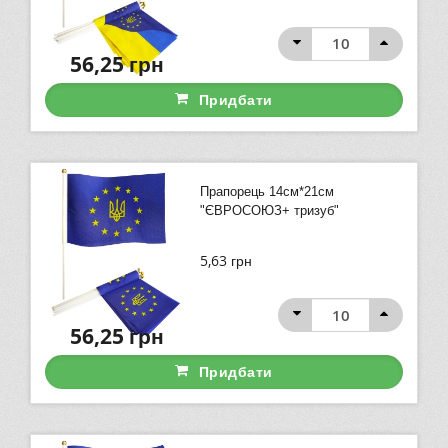
56,25
грн
Придбати
Прапорець 14см*21см
"ЄВРОСОЮЗ+ тризуб"
5,63
грн
56,25
грн
Придбати