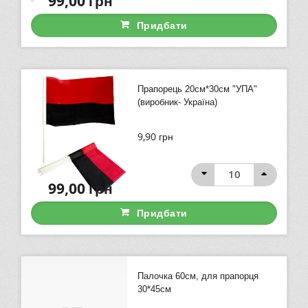
99,00
грн
Придбати
Прапорець 20см*30см "УПА"
(виробник- Україна)
9,90
грн
99,00
грн
Придбати
Палочка 60см, для прапорця
30*45см