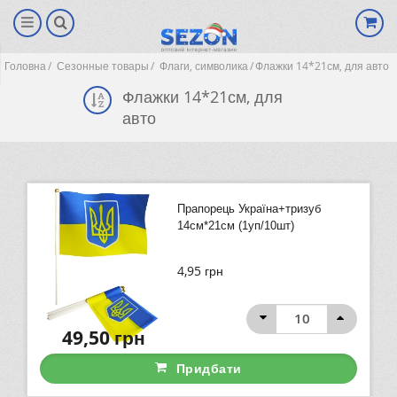
Головна
Сезонные товары
Флаги, символика
Флажки 14*21см, для авто
Флажки 14*21см, для
авто
Прапорець Україна+тризуб
14см*21см (1уп/10шт)
4,95
грн
(0)
49,50
грн
Придбати