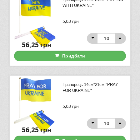
WITH UKRAINE"
5,63
грн
56,25
грн
Придбати
Прапорець 14см*21см "PRAY
FOR UKRAINE"
5,63
грн
56,25
грн