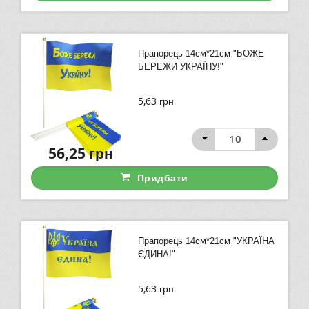
Прапорець 14см*21см "БОЖЕ
БЕРЕЖИ УКРАЇНУ!"
5,63
грн
56,25
грн
Придбати
Прапорець 14см*21см "УКРАЇНА
ЄДИНА!"
5,63
грн