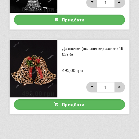
630,00
грн
Придбати
Дзвіночки (половинки) золото 19-
037-G
495,00
грн
495,00
грн
Придбати