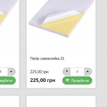
Папір самоклейка 21
225,00
грн
225,00
грн
идбати
Придбати