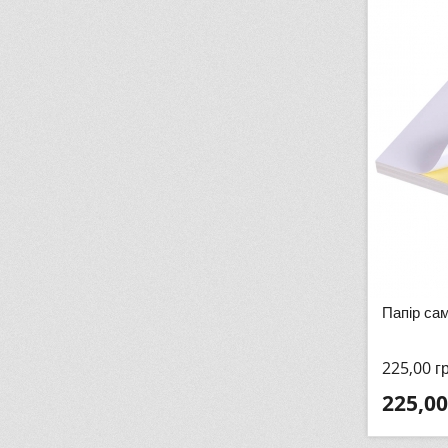
Папір са
225,00
г
225,00