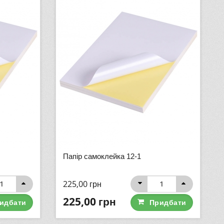
Папір самоклейка 12-1
225,00
грн
225,00
грн
идбати
Придбати