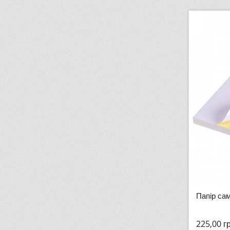
Папір са
225,00
г