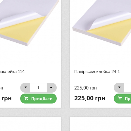
моклейка 114
Папір самоклейка 24-1
рн
225,00
грн
грн
225,00
грн
Придбати
Пр