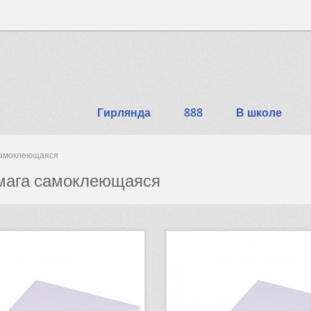
Гирлянда
888
В школе
самоклеющаяся
мага самоклеющаяся