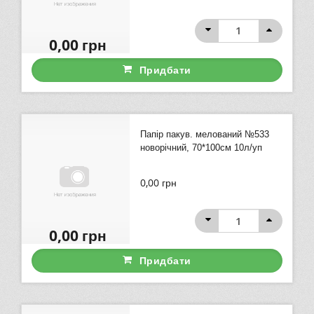
0,00
грн
Придбати
Папір пакув. мелований №533
новорічний, 70*100см 10л/уп
0,00
грн
0,00
грн
Придбати