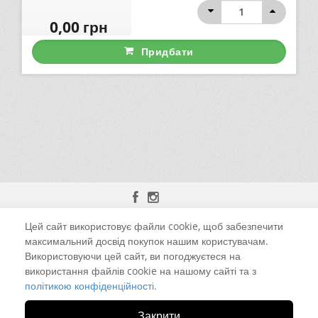
0,00
грн
Придбати
Цей сайт використовує файли cookie, щоб забезпечити
м. Чернівці, вул. Калинівська, 13-Б
максимальний досвід покупок нашим користувачам.
Використовуючи цей сайт, ви погоджуєтеся на
+38 (098) 925-52-59 Viber
використання файлів cookie на нашому сайті та з
політикою конфіденційності.
led.ua@i.ua
Закрити