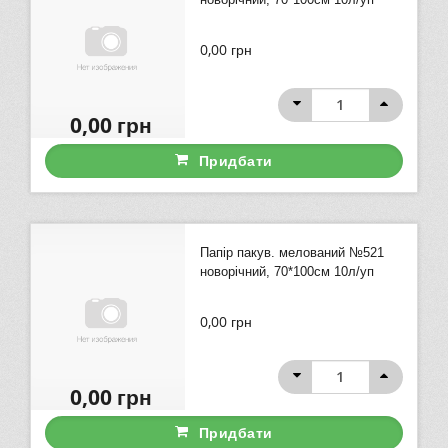
0,00
грн
0,00
грн
Придбати
Папір пакув. мелований №521
новорічний, 70*100см 10л/уп
0,00
грн
0,00
грн
Придбати