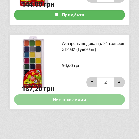
144,00
грн
Придбати
Акварель медова н,с 24 кольори
312082 (1уп/20шт)
93,60
грн
187,20
грн
Нет в наличии