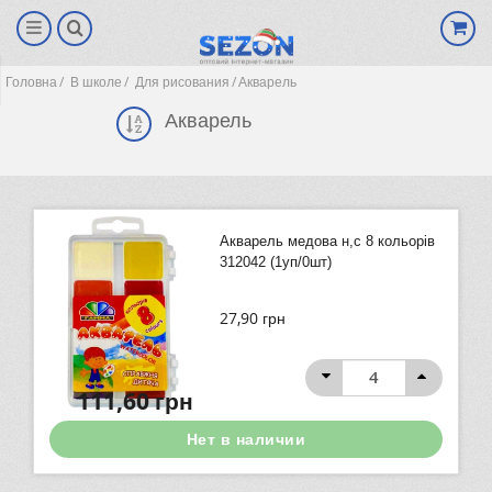
Головна
В школе
Для рисования
Акварель
Акварель
Акварель медова н,с 8 кольорів
312042 (1уп/0шт)
27,90
грн
(0)
111,60
грн
Нет в наличии