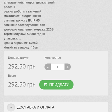
електричний ланцюг: двожильний
реле: ні
режим роботи: статичний
можливість з’єднання: ні
ступінь захисту IP: IP 65
зовнішнє застосування: так
джерело живлення: мережа 220В
термін служби: 50000 годин
упаковка: ...
країна виробник: Китай
кількість в ящику: 10шт
Цена за штуку
Количество
292,50
грн
-
+
Всего
292,50
грн
ПРИДБАТИ
ДОСТАВКА И ОПЛАТА