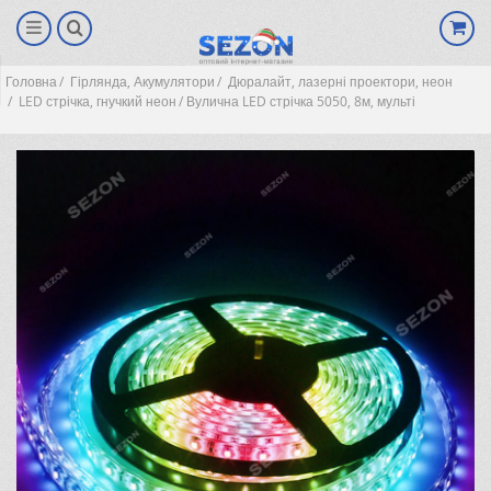
Головна
Гірлянда, Акумулятори
Дюралайт, лазерні проектори, неон
LED стрічка, гнучкий неон
Вулична LED стрічка 5050, 8м, мульті
(0)