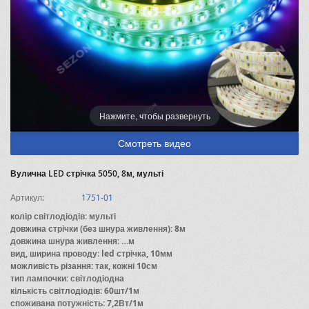
Нажмите, чтобы развернуть
Смотреть видео
Вулична LED стрічка 5050, 8м, мульті
Артикул:
1751-01
колір світлодіодів: мульті
довжина стрічки (без шнура живлення): 8м
довжина шнура живлення: …м
вид, ширина проводу: led стрічка, 10мм
можливість різання: так, кожні 10см
тип лампочки: світлодіодна
кількість світлодіодів: 60шт/1м
споживана потужність: 7,2Вт/1м