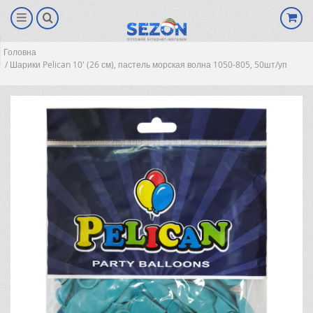
Головна
Шарики Pelican 10' (26 см), пастель морская волна 1050-805, 50шт/уп
(0)