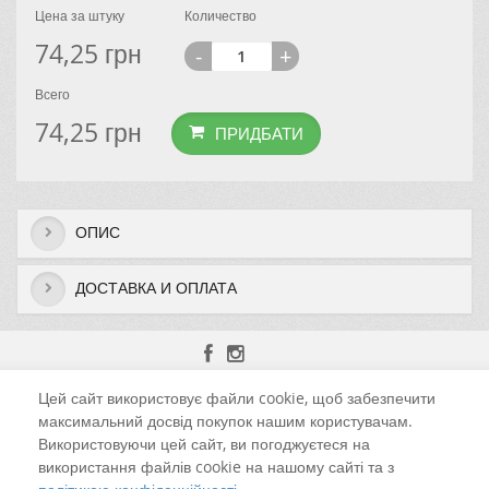
Цена за штуку
Количество
74,25
грн
-
+
Всего
74,25
грн
ПРИДБАТИ
ОПИС
ДОСТАВКА И ОПЛАТА
Цей сайт використовує файли cookie, щоб забезпечити
м. Чернівці, вул. Калинівська, 13-Б
максимальний досвід покупок нашим користувачам.
Використовуючи цей сайт, ви погоджуєтеся на
+38 (098) 925-52-59 Viber
використання файлів cookie на нашому сайті та з