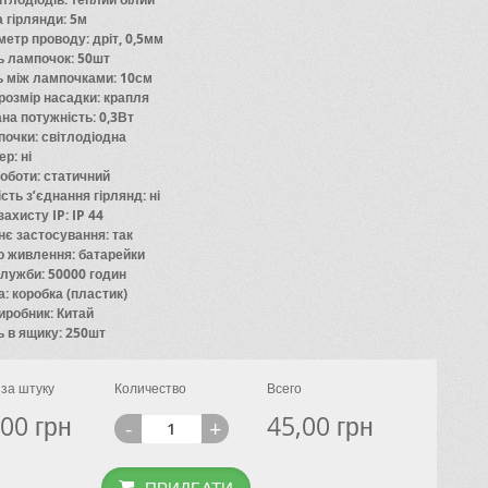
 гірлянди: 5м
метр проводу: дріт, 0,5мм
ть лампочок: 50шт
ь між лампочками: 10см
розмір насадки: крапля
на потужність: 0,3Вт
почки: світлодіодна
р: ні
оботи: статичний
ть з’єднання гірлянд: ні
захисту IP: IP 44
нє застосування: так
 живлення: батарейки
служби: 50000 годин
а: коробка (пластик)
виробник: Китай
ь в ящику: 250шт
за штуку
Количество
Всего
,00
грн
45,00
грн
-
+
ПРИДБАТИ