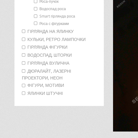
Роса-пучок
Водоспад роса
Smart гірлянда роса
Роса с фігурками
ГІРЛЯНДА НА ЯЛИНКУ
КУЛЬКИ, РЕТРО ЛАМПОЧКИ
ГІРЛЯНДА ФІГУРКИ
ВОДОСПАД, ШТОРКИ
ГІРЛЯНДА ВУЛИЧНА
ДЮРАЛАЙТ, ЛАЗЕРНІ
ПРОЕКТОРИ, НЕОН
ФІГУРИ, МОТИВИ
ЯЛИНКИ ШТУЧНІ