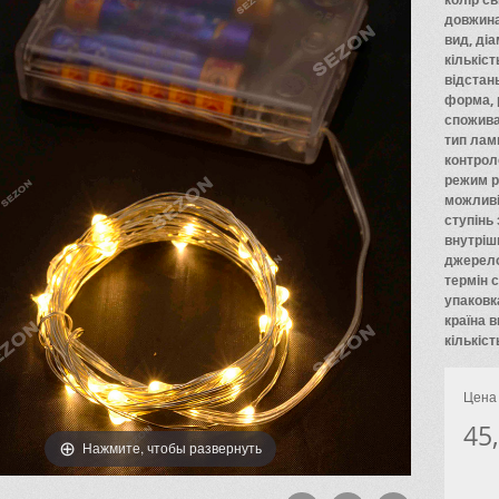
довжина
вид, діа
кількіс
відстан
форма, 
спожива
тип лам
контроле
режим р
можливіс
ступінь 
внутріш
джерело
термін 
упаковк
країна 
кількіст
Цена 
45
Нажмите, чтобы развернуть