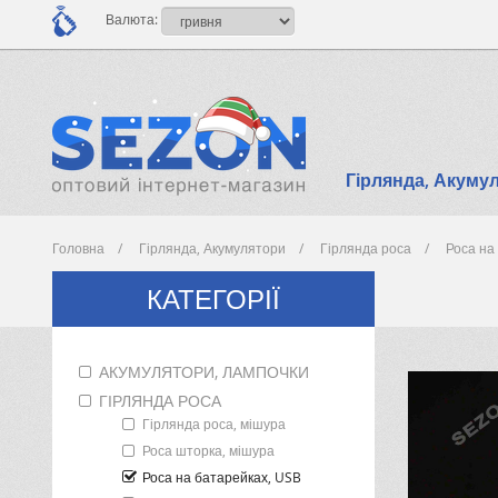
Валюта:
Гірлянда, Акуму
Головна
Гірлянда, Акумулятори
Гірлянда роса
Роса на
КАТЕГОРІЇ
АКУМУЛЯТОРИ, ЛАМПОЧКИ
ГІРЛЯНДА РОСА
Гірлянда роса, мішура
Роса шторка, мішура
Роса на батарейках, USB