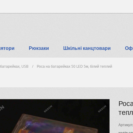
лятори
Рюкзаки
Шкільні канцтовари
Офі
 батарейках, USB
Роса на батарейках 50 LED 5м, білий теплий
Роса
теп
Артикул:
колір св