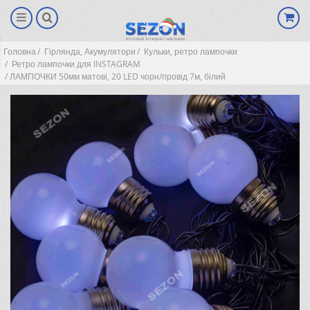
Головна
Гірлянда, Акумулятори
Кульки, ретро лампочки
Ретро лампочки для INSTAGRAM
ЛАМПОЧКИ 50мм матові, 20 LED чорн/провід 7м, білий
(0)