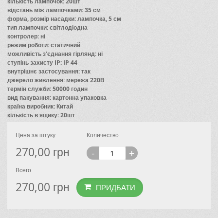
кількість лампочок: 20шт
відстань між лампочками: 35 см
форма, розмір насадки: лампочка, 5 см
тип лампочки: світлодіодна
контролер: ні
режим роботи: статичний
можливість з’єднання гірлянд: ні
ступінь захисту IP: IP 44
внутрішнє застосування: так
джерело живлення: мережа 220В
термін служби: 50000 годин
вид пакування: картонна упаковка
країна виробник: Китай
кількість в ящику: 20шт
Цена за штуку
Количество
270,00
грн
-
+
Всего
270,00
грн
ПРИДБАТИ