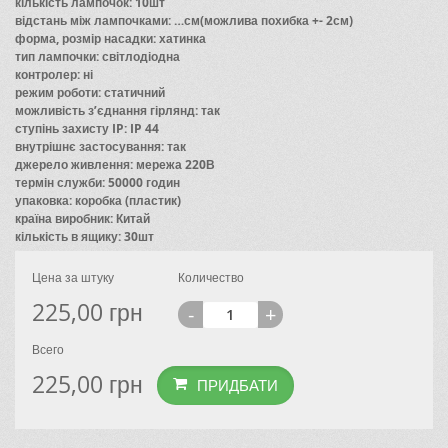
кількість лампочок: 10шт
відстань між лампочками: …см(можлива похибка +- 2см)
форма, розмір насадки: хатинка
тип лампочки: світлодіодна
контролер: ні
режим роботи: статичний
можливість з’єднання гірлянд: так
ступінь захисту IP: IP 44
внутрішнє застосування: так
джерело живлення: мережа 220В
термін служби: 50000 годин
упаковка: коробка (пластик)
країна виробник: Китай
кількість в ящику: 30шт
Цена за штуку
Количество
225,00
грн
-
+
Всего
225,00
грн
ПРИДБАТИ