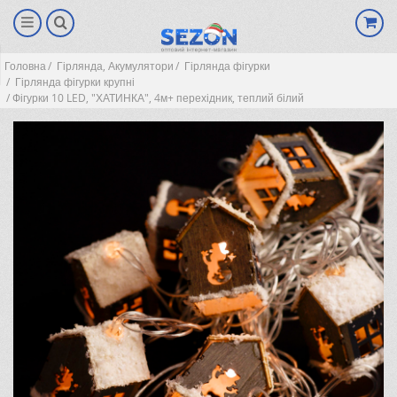
Головна
Гірлянда, Акумулятори
Гірлянда фігурки
Гірлянда фігурки крупні
Фігурки 10 LED, "ХАТИНКА", 4м+ перехідник, теплий білий
(0)