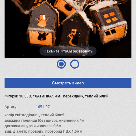
Нажмите, чтобы развернуть
Смотреть видео
Фігурки 10 LED, "ХАТИНКА", 4м+ перехідник, теплий білий
Артикул:
1651-07
колір світлодіодів: , теплий білий
довжина гірлянди (без шнура живлення): 4м
довжина шнура живлення: 0,6м
вид, діаметр проводу: прозорий ПВХ 1,5мм