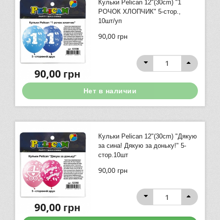
Кульки Pelican 12"(30сm) "1
РОЧОК ХЛОПЧИК" 5-стор.,
10шт/уп
90,00
грн
90,00
грн
Нет в наличии
Кульки Pelican 12"(30сm) "Дякую
за сина! Дякую за доньку!" 5-
стор.10шт
90,00
грн
90,00
грн