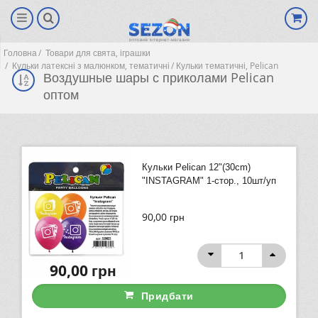
Головна
Товари для свята, іграшки
Кульки латексні з малюнком, тематичні
Кульки тематичні, Pelican
Воздушные шары с приколами Pelican
оптом
Кульки Pelican 12"(30сm)
"INSTAGRAM" 1-стор., 10шт/уп
90,00
грн
(0)
90,00
грн
Придбати