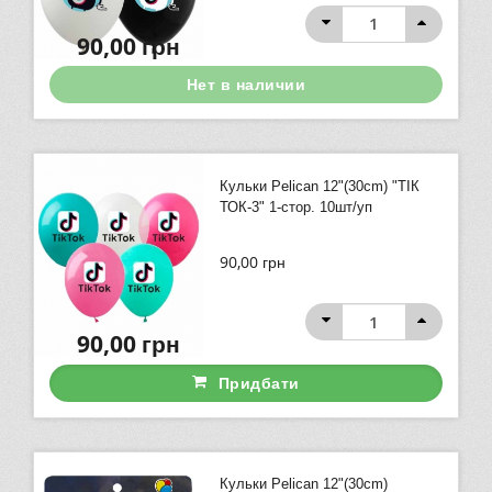
90,00
грн
Нет в наличии
Кульки Pelican 12"(30сm) "ТІК
ТОК-3" 1-стор. 10шт/уп
90,00
грн
90,00
грн
Придбати
Кульки Pelican 12"(30сm)