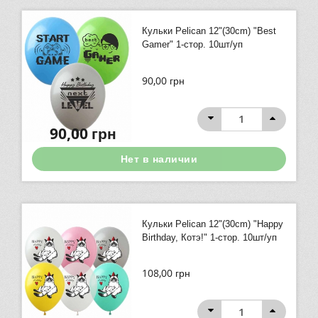
Кульки Pelican 12"(30сm) "Best
Gamer" 1-стор. 10шт/уп
90,00
грн
90,00
грн
Нет в наличии
Кульки Pelican 12"(30сm) "Happy
Birthday, Котэ!" 1-стор. 10шт/уп
108,00
грн