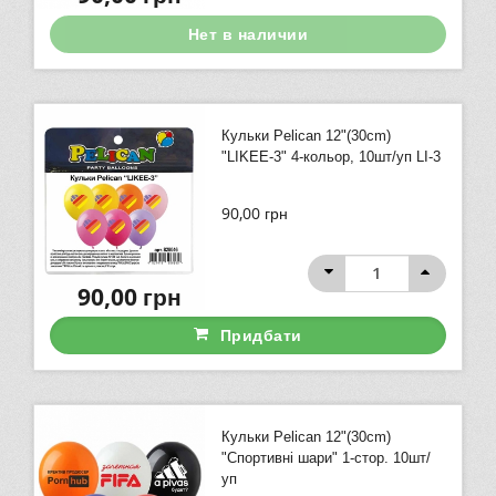
Нет в наличии
Кульки Pelican 12"(30сm)
"LIKEE-3" 4-кольор, 10шт/уп LI-3
90,00
грн
90,00
грн
Придбати
Кульки Pelican 12"(30сm)
"Спортивні шари" 1-стор. 10шт/
уп