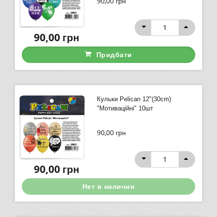
90,00
грн
90,00
грн
Придбати
Кульки Pelican 12"(30сm)
"Мотиваційні" 10шт
90,00
грн
90,00
грн
Нет в наличии