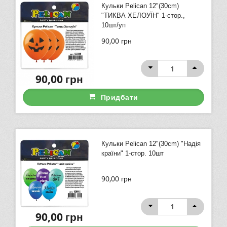
Кульки Pelican 12"(30сm)
"ТИКВА ХЕЛОУЇН" 1-стор.,
10шт/уп
90,00
грн
90,00
грн
Придбати
Кульки Pelican 12"(30сm) "Надія
країни" 1-стор. 10шт
90,00
грн
90,00
грн