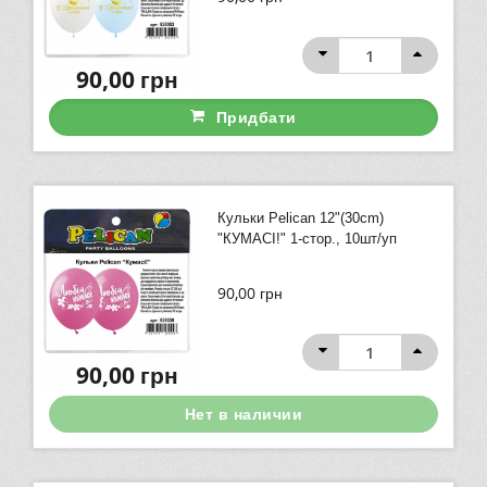
90,00
грн
Придбати
Кульки Pelican 12"(30сm)
"КУМАСІ!" 1-стор., 10шт/уп
90,00
грн
90,00
грн
Нет в наличии