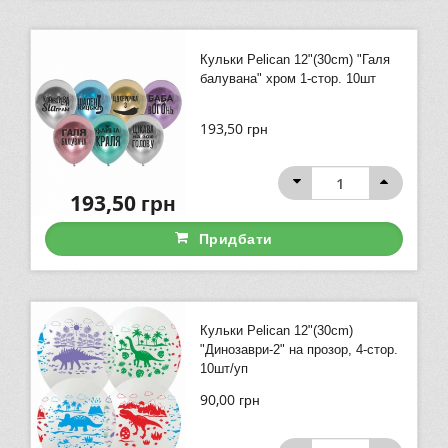
Кульки Pelican 12"(30сm) "Галя
балувана" хром 1-стор. 10шт
193,50
грн
193,50
грн
Придбати
Кульки Pelican 12"(30сm)
"Динозаври-2" на прозор, 4-стор.
10шт/уп
90,00
грн