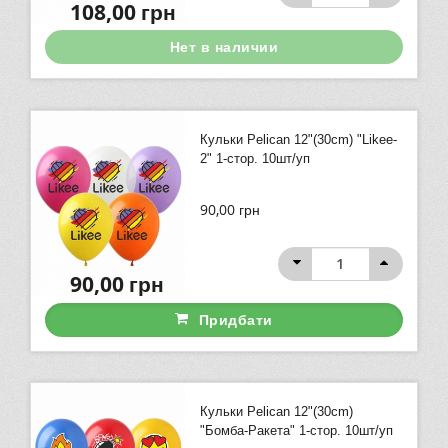
108,00
грн
Нет в наличии
Кульки Pelican 12"(30сm) "Likee-
2" 1-стор. 10шт/уп
90,00
грн
90,00
грн
Придбати
Кульки Pelican 12"(30сm)
"Бомба-Ракета" 1-стор. 10шт/уп