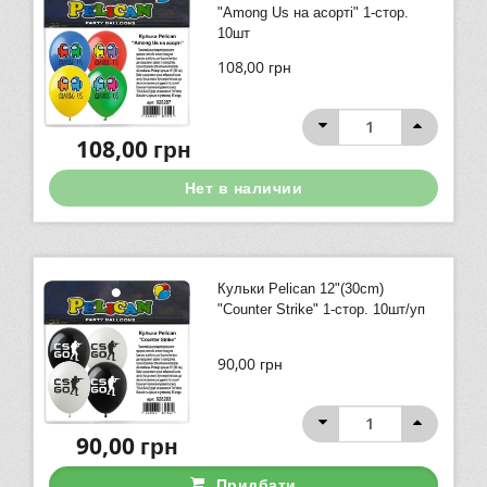
"Among Us на асорті" 1-стор.
10шт
108,00
грн
108,00
грн
Нет в наличии
Кульки Pelican 12"(30сm)
"Counter Strike" 1-стор. 10шт/уп
90,00
грн
90,00
грн
Придбати