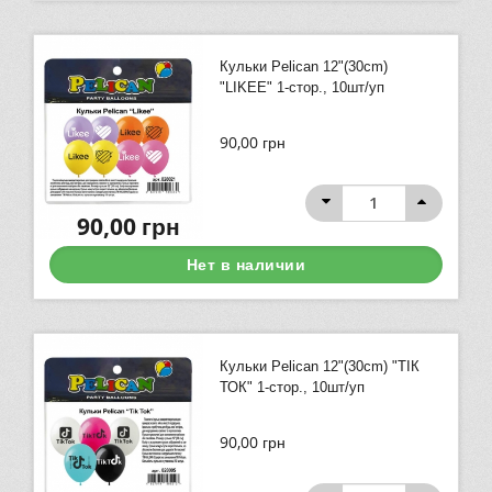
Кульки Pelican 12"(30сm)
"LIKEE" 1-стор., 10шт/уп
90,00
грн
90,00
грн
Нет в наличии
Кульки Pelican 12"(30сm) "ТІК
ТОК" 1-стор., 10шт/уп
90,00
грн