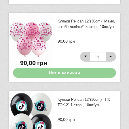
Кульки Pelican 12"(30сm) "Мамо,
я тебе люблю!" 5-стор., 10шт/уп
90,00
грн
90,00
грн
Нет в наличии
Кульки Pelican 12"(30сm) "ТІК
ТОК-2" 1-стор., 10шт/уп
90,00
грн