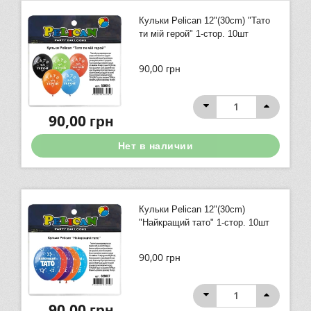
Кульки Pelican 12"(30сm) "Тато
ти мій герой" 1-стор. 10шт
90,00
грн
90,00
грн
Нет в наличии
Кульки Pelican 12"(30сm)
"Найкращий тато" 1-стор. 10шт
90,00
грн
90,00
грн