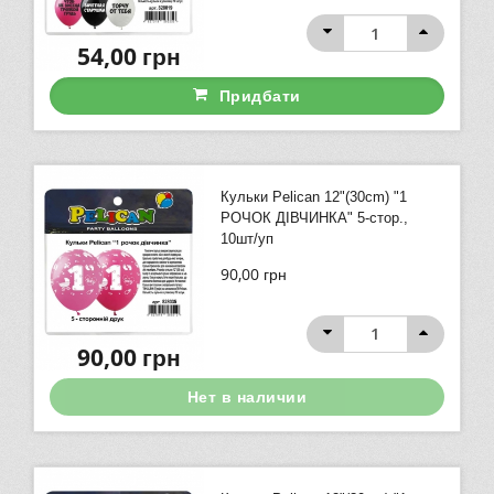
54,00
грн
Придбати
Кульки Pelican 12"(30сm) "1
РОЧОК ДІВЧИНКА" 5-стор.,
10шт/уп
90,00
грн
90,00
грн
Нет в наличии