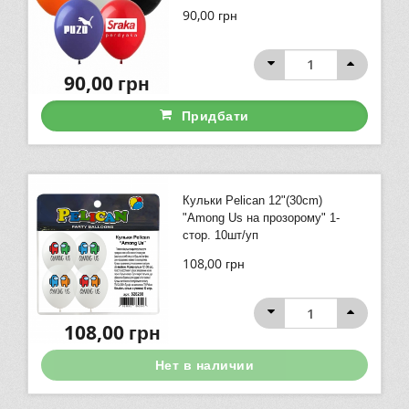
90,00
грн
90,00
грн
Придбати
Кульки Pelican 12"(30сm)
"Among Us на прозорому" 1-
стор. 10шт/уп
108,00
грн
108,00
грн
Нет в наличии