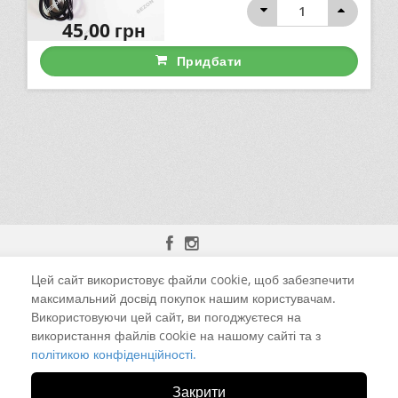
45,00
грн
Придбати
Цей сайт використовує файли cookie, щоб забезпечити
м. Чернівці, вул. Калинівська, 13-Б
максимальний досвід покупок нашим користувачам.
Використовуючи цей сайт, ви погоджуєтеся на
+38 (098) 925-52-59 Viber
використання файлів cookie на нашому сайті та з
політикою конфіденційності.
led.ua@i.ua
Закрити