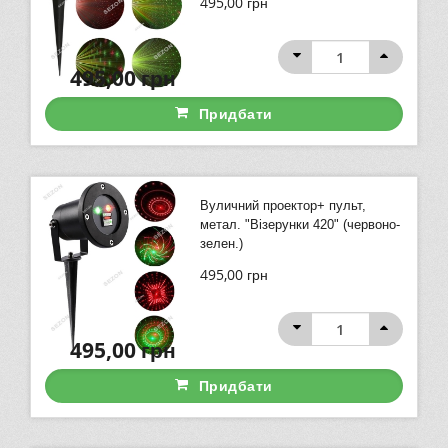
495,00
грн
495,00
грн
Придбати
Вуличний проектор+ пульт,
метал. "Візерунки 420" (червоно-
зелен.)
495,00
грн
495,00
грн
Придбати