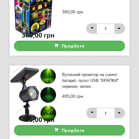
360,00
грн
360,00
грн
Придбати
Вуличний проектор на соняч/
батареї, пульт USB "КРАПКИ"
червоно- зелен
495,00
грн
495,00
грн
Придбати