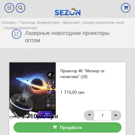
Головна
Гірлянда, Акумулятори
Дюралайт, лазерні проектори, неон
Лазерні проектори
Лазерные новогодние проекторы
оптом
Проектор 4К "Метеор та
галактика" (18)
1 710,00
грн
(0)
1 710,00
грн
Придбати