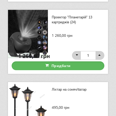
Проектор "Планетарій" 13
картриджів (24)
1 260,00
грн
1 260,00
грн
Придбати
Ліхтар на соняч/батар
495,00
грн