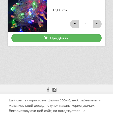
315,00
грн
315,00
грн
Придбати
Цей сайт використовує файли cookie, щоб забезпечити
м. Чернівці, вул. Калинівська, 13-Б
максимальний досвід покупок нашим користувачам.
Використовуючи цей сайт, ви погоджуєтеся на