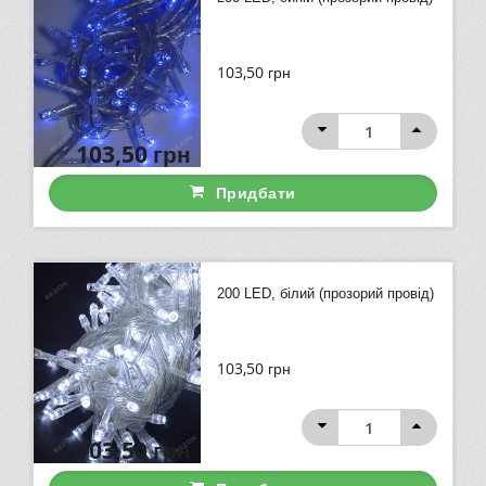
103,50
грн
103,50
грн
Придбати
200 LED, білий (прозорий провід)
103,50
грн
103,50
грн