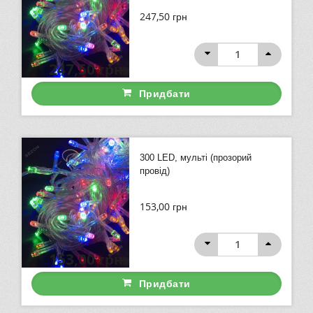
247,50
грн
247,50
грн
Придбати
300 LED, мульті (прозорий
провід)
153,00
грн
153,00
грн
Придбати