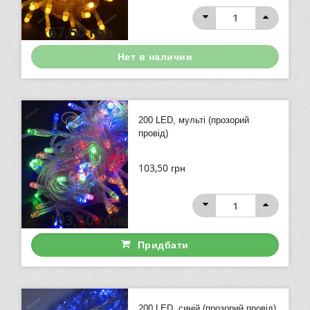
67,50
грн
Нет в наличии
200 LED, мульті (прозорий
провід)
103,50
грн
103,50
грн
Придбати
200 LED, синій (прозорий провід)