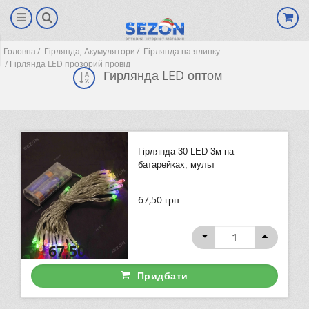
Головна
Гірлянда, Акумулятори
Гірлянда на ялинку
Гірлянда LED прозорий провід
Гирлянда LED оптом
Гірлянда 30 LED 3м на
батарейках, мульт
67,50
грн
(0)
67,50
грн
Придбати