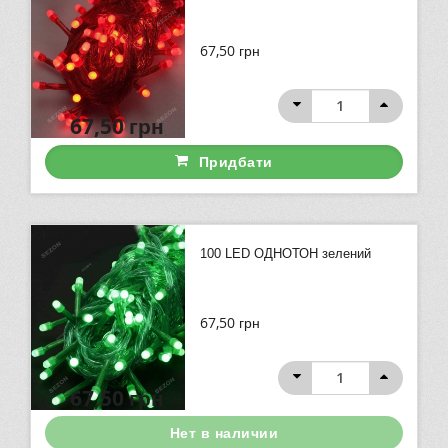
67,50
грн
67,50
грн
Придбати
100 LED ОДНОТОН зелений
67,50
грн
67,50
грн
Нет в наличии