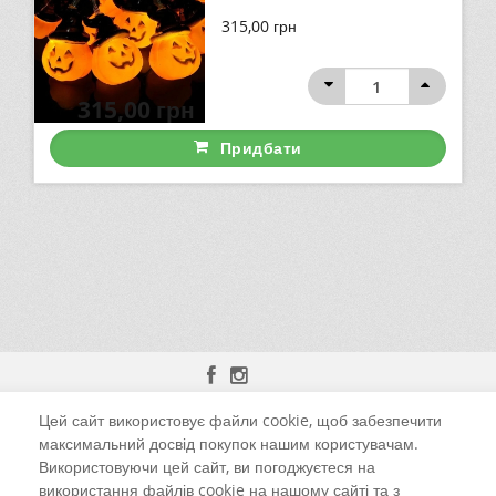
315,00
грн
315,00
грн
Придбати
Цей сайт використовує файли cookie, щоб забезпечити
м. Чернівці, вул. Калинівська, 13-Б
максимальний досвід покупок нашим користувачам.
Використовуючи цей сайт, ви погоджуєтеся на
+38 (098) 925-52-59 Viber
використання файлів cookie на нашому сайті та з