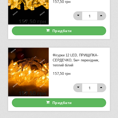
157,50
грн
157,50
грн
Придбати
Фігурки 12 LED, ПРИЩІПКА-
СЕРДЕЧКО, 5м+ перехідник,
теплий білий
157,50
грн
157,50
грн
Придбати