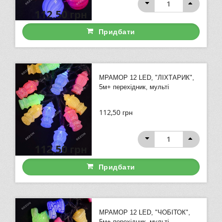
112,50
грн
Придбати
МРАМОР 12 LED, "ЛІХТАРИК",
5м+ перехідник, мульті
112,50
грн
112,50
грн
Придбати
МРАМОР 12 LED, "ЧОБІТОК",
5м+ перехідник, мульті