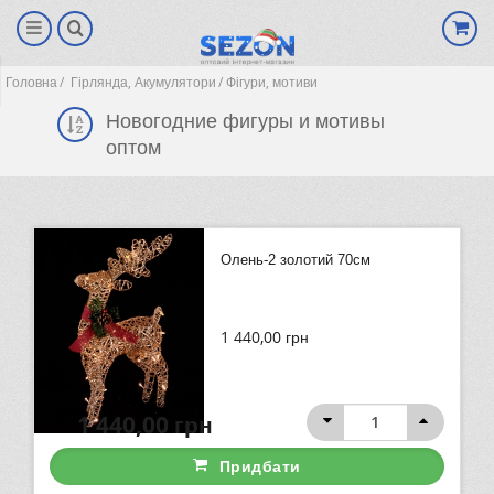
Головна
Гірлянда, Акумулятори
Фігури, мотиви
Новогодние фигуры и мотивы
оптом
Олень-2 золотий 70см
1 440,00
грн
(0)
1 440,00
грн
Придбати