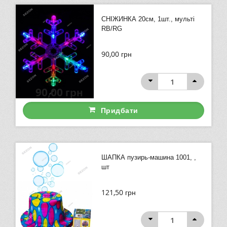
СНІЖИНКА 20см, 1шт., мульті
RB/RG
90,00
грн
90,00
грн
Придбати
ШАПКА пузирь-машина 1001, ,
шт
121,50
грн