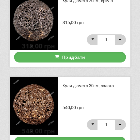
Куля діаметр 20см, срібло
315,00
грн
315,00
грн
Придбати
Куля діаметр 30см, золото
540,00
грн
540,00
грн