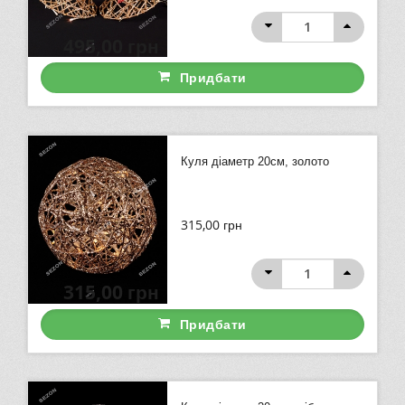
495,00
грн
Придбати
Куля діаметр 20см, золото
315,00
грн
315,00
грн
Придбати