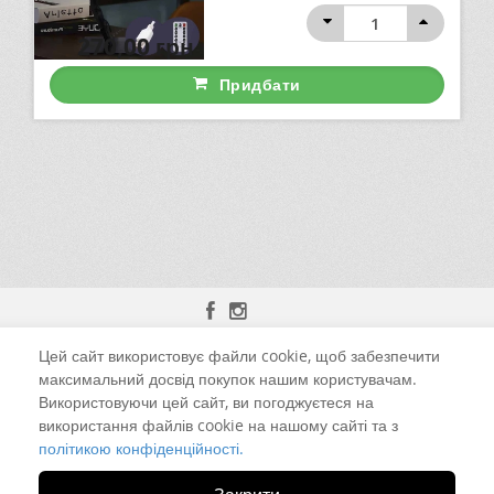
270,00
грн
Придбати
Цей сайт використовує файли cookie, щоб забезпечити
м. Чернівці, вул. Калинівська, 13-Б
максимальний досвід покупок нашим користувачам.
Використовуючи цей сайт, ви погоджуєтеся на
+38 (098) 925-52-59 Viber
використання файлів cookie на нашому сайті та з
політикою конфіденційності.
led.ua@i.ua